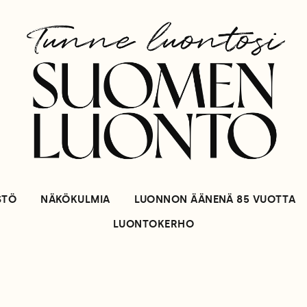
STÖ
NÄKÖKULMIA
LUONNON ÄÄNENÄ 85 VUOTTA
LUONTOKERHO