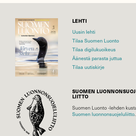
LEHTI
Uusin lehti
Tilaa Suomen Luonto
Tilaa digilukuoikeus
Äänestä parasta juttua
Tilaa uutiskirje
SUOMEN LUONNON­SUOJ
LIITTO
Suomen Luonto -lehden kusta
Suomen luonnonsuojelu­liitto
.