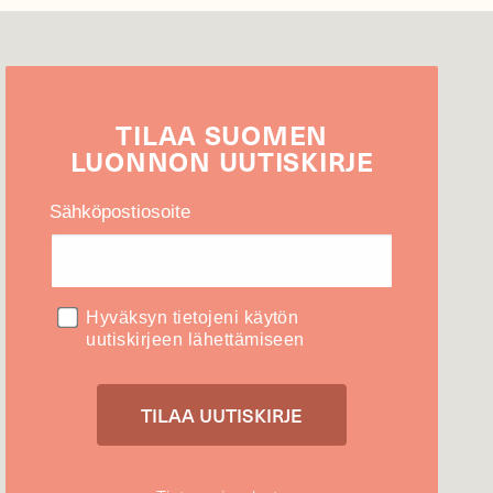
TILAA
SUOMEN
LUONNON
UUTIS­KIRJE
Sähköpostiosoite
Hyväksyn tietojeni käytön
uutiskirjeen lähettämiseen