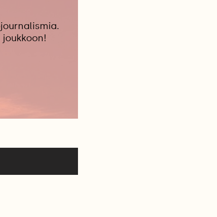
journalismia.
 joukkoon!