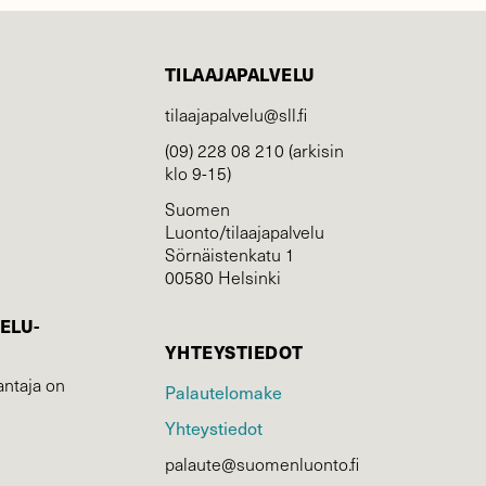
TILAAJAPALVELU
tilaajapalvelu@sll.fi
(09) 228 08 210 (arkisin
klo 9-15)
Suomen
Luonto/tilaajapalvelu
Sörnäistenkatu 1
00580 Helsinki
ELU­
YHTEYSTIEDOT
ntaja on
Palautelomake
Yhteystiedot
palaute@suomenluonto.fi