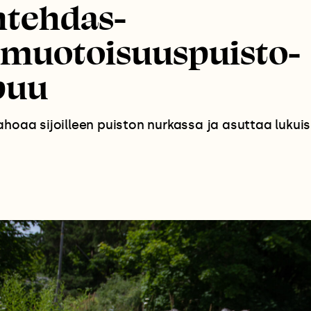
ntehdas-
muotoisuuspuisto-
puu
ahoaa sijoilleen puiston nurkassa ja asuttaa lukuis