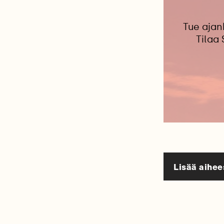
Tue ajan
Tilaa
Lisää aihee