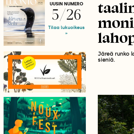
taali
UUSIN NUMERO
5/26
moni
Tilaa lukuoikeus
laho
»
Järeä runko l
sieniä.