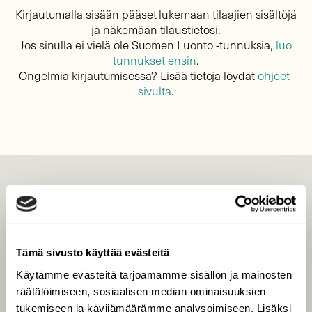
Kirjautumalla sisään pääset lukemaan tilaajien sisältöjä
ja näkemään tilaustietosi.
Jos sinulla ei vielä ole Suomen Luonto -tunnuksia,
luo
tunnukset ensin
.
Ongelmia kirjautumisessa? Lisää tietoja löydät
ohjeet-
sivulta
.
LEHTI
Uusin lehti
Tilaa Suomen Luonto
Tämä sivusto käyttää evästeitä
Tilaa digilukuoikeus
Käytämme evästeitä tarjoamamme sisällön ja mainosten
Äänestä parasta juttua
räätälöimiseen, sosiaalisen median ominaisuuksien
Tilaa uutiskirje
tukemiseen ja kävijämäärämme analysoimiseen. Lisäksi