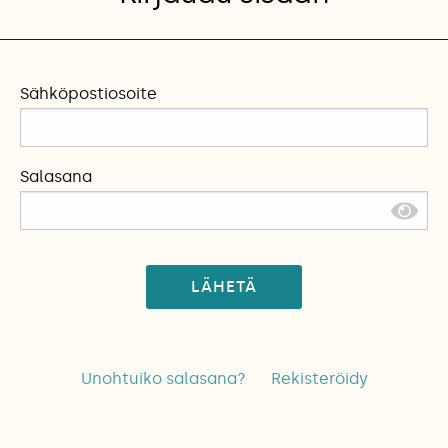
Sähköpostiosoite
Salasana
LÄHETÄ
Unohtuiko salasana?
Rekisteröidy