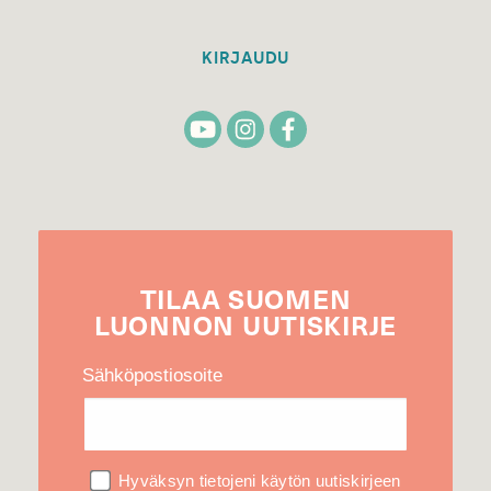
KIRJAUDU
TILAA
SUOMEN
LUONNON
UUTIS­KIRJE
Sähköpostiosoite
Hyväksyn tietojeni käytön uutiskirjeen