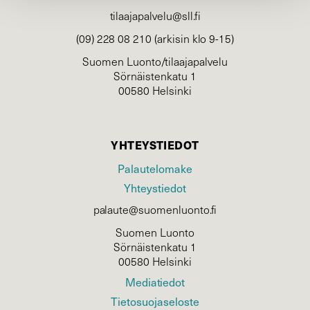
tilaajapalvelu@sll.fi
(09) 228 08 210 (arkisin klo 9-15)
Suomen Luonto/tilaajapalvelu
Sörnäistenkatu 1
00580 Helsinki
YHTEYSTIEDOT
Palautelomake
Yhteystiedot
palaute@suomenluonto.fi
Suomen Luonto
Sörnäistenkatu 1
00580 Helsinki
Mediatiedot
Tietosuojaseloste