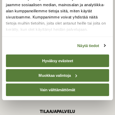
jaamme sosiaalisen median, mainosalan ja analytiikka-
alan kumppaneillemme tietoja siitä, miten käytät
sivustoamme. Kumppanimme voivat yhdistää näitä
SUOMEN LUONNON­
SUOJELU­LIITTO
tietoja muihin tietoihin, joita olet antanut heille tai joita on
kerätty, kun olet käyttänyt heidän palvelujaan.
Suomen Luonto -lehden
kustantaja on
Suomen
luonnonsuojelu­liitto
.
Näytä tiedot
Hyväksy evästeet
Muokkaa valintoja
Vain välttämättömät
TILAAJAPALVELU