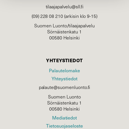
tilaajapalvelu@sll.fi
(09) 228 08 210 (arkisin klo 9-15)
Suomen Luonto/tilaajapalvelu
Sörnäistenkatu 1
00580 Helsinki
YHTEYSTIEDOT
Palautelomake
Yhteystiedot
palaute@suomenluonto.fi
Suomen Luonto
Sörnäistenkatu 1
00580 Helsinki
Mediatiedot
Tietosuojaseloste