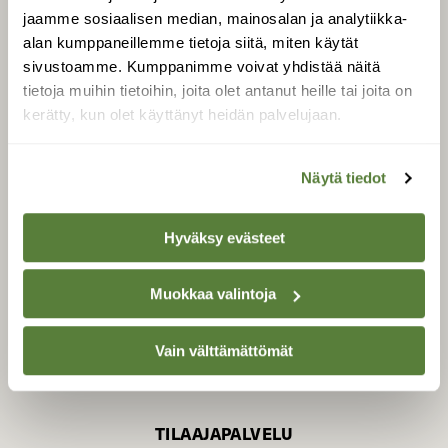
jaamme sosiaalisen median, mainosalan ja analytiikka-
alan kumppaneillemme tietoja siitä, miten käytät
sivustoamme. Kumppanimme voivat yhdistää näitä
SUOMEN LUONNON­
SUOJELU­LIITTO
tietoja muihin tietoihin, joita olet antanut heille tai joita on
kerätty, kun olet käyttänyt heidän palvelujaan.
Suomen Luonto -lehden
Suomen
kustantaja on
luonnonsuojelu­liitto
.
Näytä tiedot
Hyväksy evästeet
Muokkaa valintoja
Vain välttämättömät
TILAAJAPALVELU