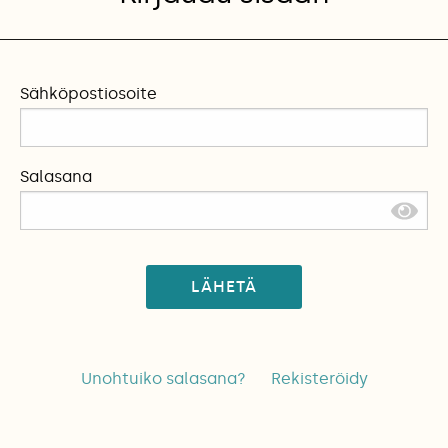
Sähköpostiosoite
Salasana
LÄHETÄ
Unohtuiko salasana?
Rekisteröidy