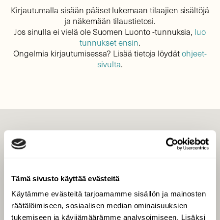
Kirjautumalla sisään pääset lukemaan tilaajien sisältöjä
ja näkemään tilaustietosi.
Jos sinulla ei vielä ole Suomen Luonto -tunnuksia,
luo
tunnukset ensin
.
Ongelmia kirjautumisessa? Lisää tietoja löydät
ohjeet-
sivulta
.
LEHTI
Uusin lehti
Tilaa Suomen Luonto
Tämä sivusto käyttää evästeitä
Tilaa digilukuoikeus
Käytämme evästeitä tarjoamamme sisällön ja mainosten
Äänestä parasta juttua
räätälöimiseen, sosiaalisen median ominaisuuksien
Tilaa uutiskirje
tukemiseen ja kävijämäärämme analysoimiseen. Lisäksi