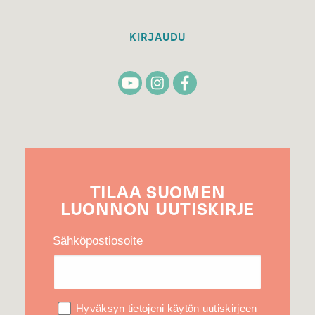
KIRJAUDU
TILAA
SUOMEN
LUONNON
UUTIS­KIRJE
Sähköpostiosoite
Hyväksyn tietojeni käytön uutiskirjeen