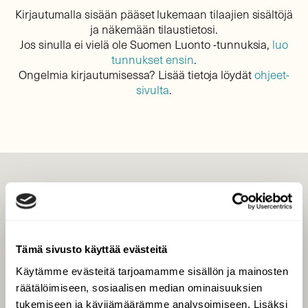
Kirjautumalla sisään pääset lukemaan tilaajien sisältöjä
ja näkemään tilaustietosi.
Jos sinulla ei vielä ole Suomen Luonto -tunnuksia,
luo
tunnukset ensin
.
Ongelmia kirjautumisessa? Lisää tietoja löydät
ohjeet-
sivulta
.
LEHTI
Uusin lehti
Tilaa Suomen Luonto
Tämä sivusto käyttää evästeitä
Tilaa digilukuoikeus
Käytämme evästeitä tarjoamamme sisällön ja mainosten
Äänestä parasta juttua
räätälöimiseen, sosiaalisen median ominaisuuksien
Tilaa uutiskirje
tukemiseen ja kävijämäärämme analysoimiseen. Lisäksi