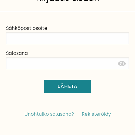
Sähköpostiosoite
Salasana
LÄHETÄ
Unohtuiko salasana?
Rekisteröidy