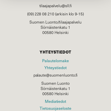
tilaajapalvelu@sll.fi
(09) 228 08 210 (arkisin klo 9-15)
Suomen Luonto/tilaajapalvelu
Sörnäistenkatu 1
00580 Helsinki
YHTEYSTIEDOT
Palautelomake
Yhteystiedot
palaute@suomenluonto.fi
Suomen Luonto
Sörnäistenkatu 1
00580 Helsinki
Mediatiedot
Tietosuojaseloste