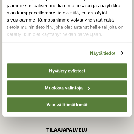
jaamme sosiaalisen median, mainosalan ja analytiikka-
alan kumppaneillemme tietoja siitä, miten käytät
sivustoamme. Kumppanimme voivat yhdistää näitä
SUOMEN LUONNON­
SUOJELU­LIITTO
tietoja muihin tietoihin, joita olet antanut heille tai joita on
kerätty, kun olet käyttänyt heidän palvelujaan.
Suomen Luonto -lehden
Suomen
kustantaja on
luonnonsuojelu­liitto
.
Näytä tiedot
Hyväksy evästeet
Muokkaa valintoja
Vain välttämättömät
TILAAJAPALVELU