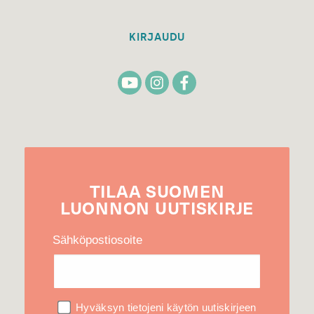
KIRJAUDU
TILAA
SUOMEN
LUONNON
UUTIS­KIRJE
Sähköpostiosoite
Hyväksyn tietojeni käytön uutiskirjeen