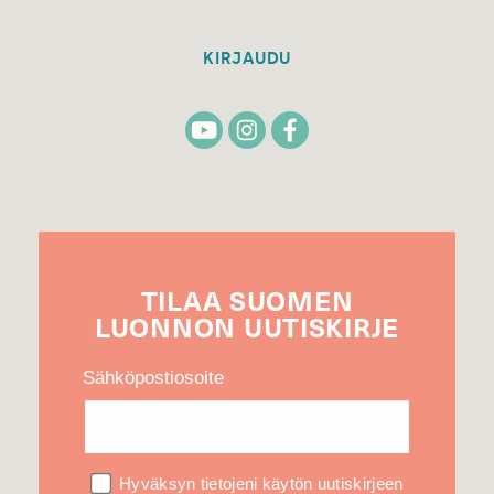
KIRJAUDU
TILAA
SUOMEN
LUONNON
UUTIS­KIRJE
Sähköpostiosoite
Hyväksyn tietojeni käytön uutiskirjeen