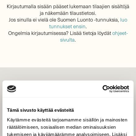
Kirjautumalla sisään pääset lukemaan tilaajien sisältöjä
ja näkemään tilaustietosi.
Jos sinulla ei vielä ole Suomen Luonto -tunnuksia,
luo
tunnukset ensin
.
Ongelmia kirjautumisessa? Lisää tietoja löydät
ohjeet-
sivulta
.
LEHTI
Uusin lehti
Tilaa Suomen Luonto
Tämä sivusto käyttää evästeitä
Tilaa digilukuoikeus
Käytämme evästeitä tarjoamamme sisällön ja mainosten
Äänestä parasta juttua
räätälöimiseen, sosiaalisen median ominaisuuksien
Tilaa uutiskirje
tukemiseen ja kävijämäärämme analysoimiseen. Lisäksi