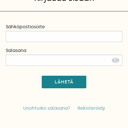
Sähköpostiosoite
Salasana
LÄHETÄ
Unohtuiko salasana?
Rekisteröidy