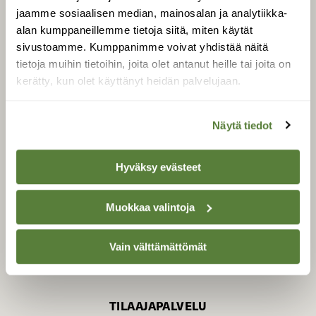
jaamme sosiaalisen median, mainosalan ja analytiikka-
alan kumppaneillemme tietoja siitä, miten käytät
sivustoamme. Kumppanimme voivat yhdistää näitä
SUOMEN LUONNON­
SUOJELU­LIITTO
tietoja muihin tietoihin, joita olet antanut heille tai joita on
kerätty, kun olet käyttänyt heidän palvelujaan.
Suomen Luonto -lehden
Suomen
kustantaja on
luonnonsuojelu­liitto
.
Näytä tiedot
Hyväksy evästeet
Muokkaa valintoja
Vain välttämättömät
TILAAJAPALVELU