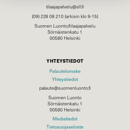
tilaajapalvelu@sll.fi
(09) 228 08 210 (arkisin klo 9-15)
Suomen Luonto/tilaajapalvelu
Sörnäistenkatu 1
00580 Helsinki
YHTEYSTIEDOT
Palautelomake
Yhteystiedot
palaute@suomenluonto.fi
Suomen Luonto
Sörnäistenkatu 1
00580 Helsinki
Mediatiedot
Tietosuojaseloste