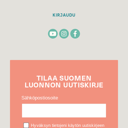
KIRJAUDU
TILAA
SUOMEN
LUONNON
UUTIS­KIRJE
Sähköpostiosoite
Hyväksyn tietojeni käytön uutiskirjeen