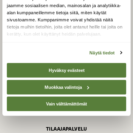
jaamme sosiaalisen median, mainosalan ja analytiikka-
alan kumppaneillemme tietoja siitä, miten käytät
sivustoamme. Kumppanimme voivat yhdistää näitä
SUOMEN LUONNON­
SUOJELU­LIITTO
tietoja muihin tietoihin, joita olet antanut heille tai joita on
kerätty, kun olet käyttänyt heidän palvelujaan.
Suomen Luonto -lehden
kustantaja on
Suomen
luonnonsuojelu­liitto
.
Näytä tiedot
Hyväksy evästeet
Muokkaa valintoja
Vain välttämättömät
TILAAJAPALVELU