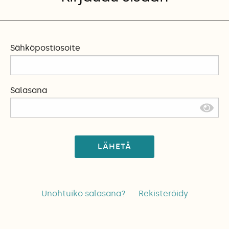
Sähköpostiosoite
Salasana
LÄHETÄ
Unohtuiko salasana?
Rekisteröidy