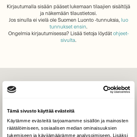
Kirjautumalla sisään pääset lukemaan tilaajien sisältöjä
ja näkemään tilaustietosi.
Jos sinulla ei vielä ole Suomen Luonto -tunnuksia,
luo
tunnukset ensin
.
Ongelmia kirjautumisessa? Lisää tietoja löydät
ohjeet-
sivulta
.
LEHTI
Uusin lehti
Tilaa Suomen Luonto
Tämä sivusto käyttää evästeitä
Tilaa digilukuoikeus
Käytämme evästeitä tarjoamamme sisällön ja mainosten
Äänestä parasta juttua
räätälöimiseen, sosiaalisen median ominaisuuksien
Tilaa uutiskirje
tukemiseen ja kävijämäärämme analysoimiseen. Lisäksi