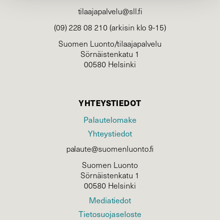
tilaajapalvelu@sll.fi
(09) 228 08 210 (arkisin klo 9-15)
Suomen Luonto/tilaajapalvelu
Sörnäistenkatu 1
00580 Helsinki
YHTEYSTIEDOT
Palautelomake
Yhteystiedot
palaute@suomenluonto.fi
Suomen Luonto
Sörnäistenkatu 1
00580 Helsinki
Mediatiedot
Tietosuojaseloste