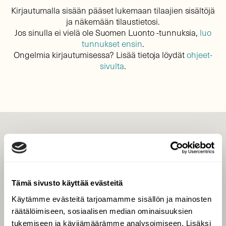
Kirjautumalla sisään pääset lukemaan tilaajien sisältöjä
ja näkemään tilaustietosi.
Jos sinulla ei vielä ole Suomen Luonto -tunnuksia,
luo
tunnukset ensin
.
Ongelmia kirjautumisessa? Lisää tietoja löydät
ohjeet-
sivulta
.
LEHTI
Uusin lehti
Tilaa Suomen Luonto
Tämä sivusto käyttää evästeitä
Tilaa digilukuoikeus
Käytämme evästeitä tarjoamamme sisällön ja mainosten
Äänestä parasta juttua
räätälöimiseen, sosiaalisen median ominaisuuksien
Tilaa uutiskirje
tukemiseen ja kävijämäärämme analysoimiseen. Lisäksi