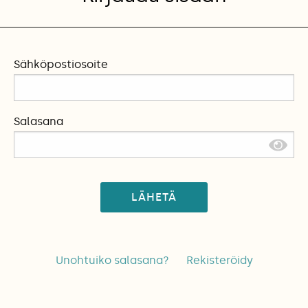
Sähköpostiosoite
Salasana
LÄHETÄ
Unohtuiko salasana?
Rekisteröidy