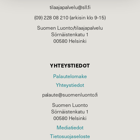
tilaajapalvelu@sll.fi
(09) 228 08 210 (arkisin klo 9-15)
Suomen Luonto/tilaajapalvelu
Sörnäistenkatu 1
00580 Helsinki
YHTEYSTIEDOT
Palautelomake
Yhteystiedot
palaute@suomenluonto.fi
Suomen Luonto
Sörnäistenkatu 1
00580 Helsinki
Mediatiedot
Tietosuojaseloste