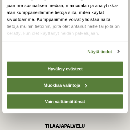
jaamme sosiaalisen median, mainosalan ja analytiikka-
alan kumppaneillemme tietoja siitä, miten käytät
sivustoamme. Kumppanimme voivat yhdistää näitä
SUOMEN LUONNON­
SUOJELU­LIITTO
tietoja muihin tietoihin, joita olet antanut heille tai joita on
kerätty, kun olet käyttänyt heidän palvelujaan.
Suomen Luonto -lehden
kustantaja on
Suomen
luonnonsuojelu­liitto
.
Näytä tiedot
Hyväksy evästeet
Muokkaa valintoja
Vain välttämättömät
TILAAJAPALVELU