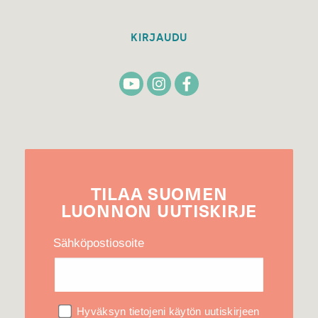
KIRJAUDU
TILAA
SUOMEN
LUONNON
UUTIS­KIRJE
Sähköpostiosoite
Hyväksyn tietojeni käytön uutiskirjeen