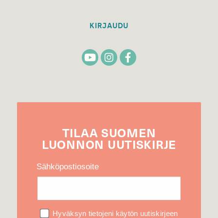
KIRJAUDU
TILAA
SUOMEN
LUONNON
UUTIS­KIRJE
Sähköpostiosoite
Hyväksyn tietojeni käytön uutiskirjeen