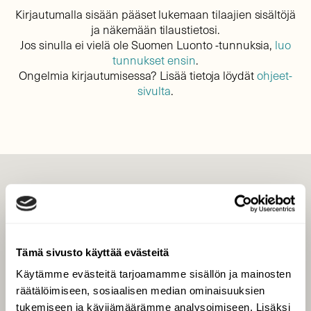
Kirjautumalla sisään pääset lukemaan tilaajien sisältöjä
ja näkemään tilaustietosi.
Jos sinulla ei vielä ole Suomen Luonto -tunnuksia,
luo
tunnukset ensin
.
Ongelmia kirjautumisessa? Lisää tietoja löydät
ohjeet-
sivulta
.
LEHTI
Uusin lehti
Tilaa Suomen Luonto
Tämä sivusto käyttää evästeitä
Tilaa digilukuoikeus
Käytämme evästeitä tarjoamamme sisällön ja mainosten
Äänestä parasta juttua
räätälöimiseen, sosiaalisen median ominaisuuksien
Tilaa uutiskirje
tukemiseen ja kävijämäärämme analysoimiseen. Lisäksi