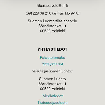
tilaajapalvelu@sll.fi
(09) 228 08 210 (arkisin klo 9-15)
Suomen Luonto/tilaajapalvelu
Sörnäistenkatu 1
00580 Helsinki
YHTEYSTIEDOT
Palautelomake
Yhteystiedot
palaute@suomenluonto.fi
Suomen Luonto
Sörnäistenkatu 1
00580 Helsinki
Mediatiedot
Tietosuojaseloste