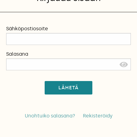
Sähköpostiosoite
Salasana
LÄHETÄ
Unohtuiko salasana?
Rekisteröidy