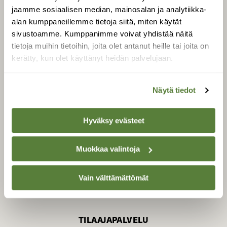
jaamme sosiaalisen median, mainosalan ja analytiikka-
alan kumppaneillemme tietoja siitä, miten käytät
sivustoamme. Kumppanimme voivat yhdistää näitä
SUOMEN LUONNON­
SUOJELU­LIITTO
tietoja muihin tietoihin, joita olet antanut heille tai joita on
kerätty, kun olet käyttänyt heidän palvelujaan.
Suomen Luonto -lehden
Suomen
kustantaja on
luonnonsuojelu­liitto
.
Näytä tiedot
Hyväksy evästeet
Muokkaa valintoja
Vain välttämättömät
TILAAJAPALVELU