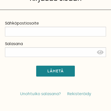
Sähköpostiosoite
Salasana
LÄHETÄ
Unohtuiko salasana?
Rekisteröidy