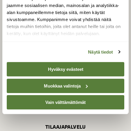
jaamme sosiaalisen median, mainosalan ja analytiikka-
alan kumppaneillemme tietoja siitä, miten käytät
sivustoamme. Kumppanimme voivat yhdistää näitä
SUOMEN LUONNON­
SUOJELU­LIITTO
tietoja muihin tietoihin, joita olet antanut heille tai joita on
kerätty, kun olet käyttänyt heidän palvelujaan.
Suomen Luonto -lehden
kustantaja on
Suomen
luonnonsuojelu­liitto
.
Näytä tiedot
Hyväksy evästeet
Muokkaa valintoja
Vain välttämättömät
TILAAJAPALVELU