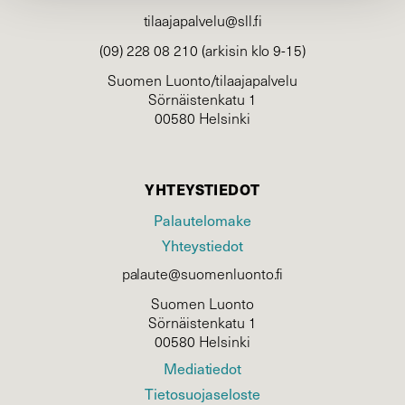
tilaajapalvelu@sll.fi
(09) 228 08 210 (arkisin klo 9-15)
Suomen Luonto/tilaajapalvelu
Sörnäistenkatu 1
00580 Helsinki
YHTEYSTIEDOT
Palautelomake
Yhteystiedot
palaute@suomenluonto.fi
Suomen Luonto
Sörnäistenkatu 1
00580 Helsinki
Mediatiedot
Tietosuojaseloste