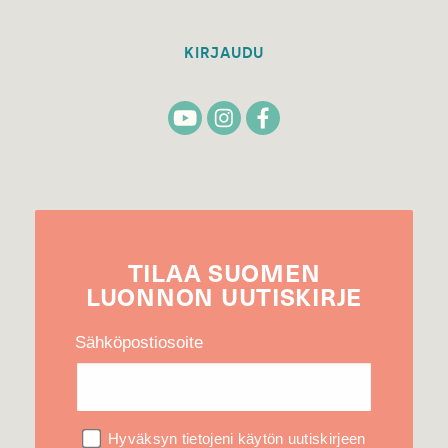
KIRJAUDU
TILAA
SUOMEN
LUONNON
UUTIS­KIRJE
Sähköpostiosoite
Hyväksyn tietojeni käytön uutiskirjeen