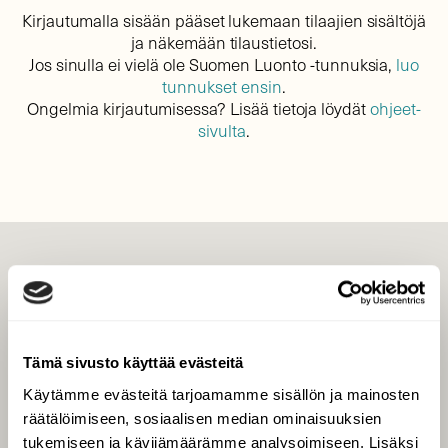
Kirjautumalla sisään pääset lukemaan tilaajien sisältöjä
ja näkemään tilaustietosi.
Jos sinulla ei vielä ole Suomen Luonto -tunnuksia,
luo
tunnukset ensin
.
Ongelmia kirjautumisessa? Lisää tietoja löydät
ohjeet-
sivulta
.
LEHTI
Uusin lehti
Tilaa Suomen Luonto
Tämä sivusto käyttää evästeitä
Tilaa digilukuoikeus
Käytämme evästeitä tarjoamamme sisällön ja mainosten
Äänestä parasta juttua
räätälöimiseen, sosiaalisen median ominaisuuksien
Tilaa uutiskirje
tukemiseen ja kävijämäärämme analysoimiseen. Lisäksi