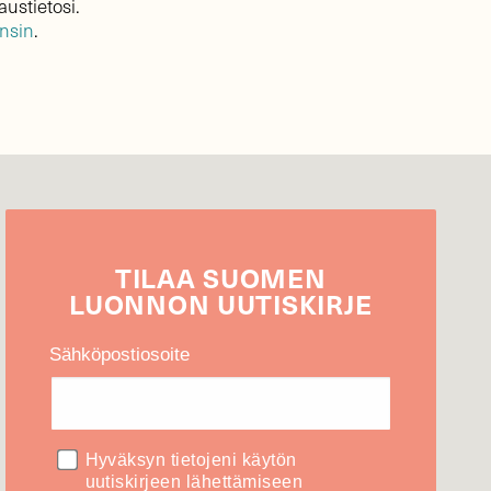
austietosi.
ensin
.
TILAA
SUOMEN
LUONNON
UUTIS­KIRJE
Sähköpostiosoite
Hyväksyn tietojeni käytön
uutiskirjeen lähettämiseen