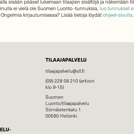
lla sisään pääset lukemaan tilaajien sisältöjä ja näkemään til
sinulla ei vielä ole Suomen Luonto -tunnuksia,
luo tunnukset 
Ongelmia kirjautumisessa? Lisää tietoja löydät
ohjeet-sivulta
.
TILAAJAPALVELU
tilaajapalvelu@sll.fi
(09) 228 08 210 (arkisin
klo 9-15)
Suomen
Luonto/tilaajapalvelu
Sörnäistenkatu 1
00580 Helsinki
ELU­