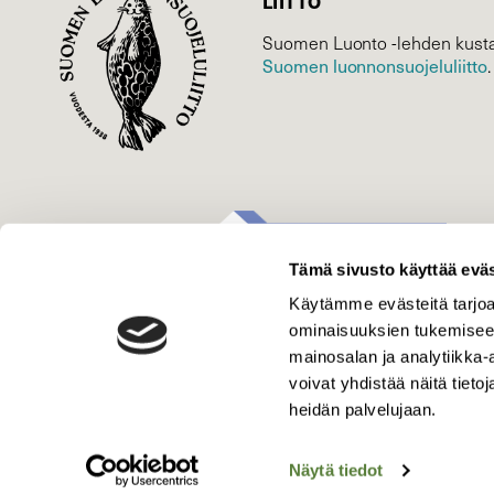
LIITTO
Suomen Luonto -lehden kusta
Suomen luonnonsuojelu­liitto
.
Tämä sivusto käyttää eväs
Käytämme evästeitä tarjoa
ominaisuuksien tukemisee
mainosalan ja analytiikka
voivat yhdistää näitä tietoja
heidän palvelujaan.
Näytä tiedot