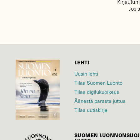
Kirjautuma
Jos 
LEHTI
Uusin lehti
Tilaa Suomen Luonto
Tilaa digilukuoikeus
Äänestä parasta juttua
Tilaa uutiskirje
SUOMEN LUONNON­SUOJ