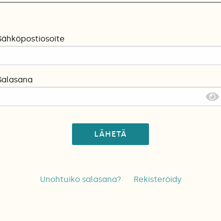
Sähköpostiosoite
Salasana
LÄHETÄ
Unohtuiko salasana?
Rekisteröidy