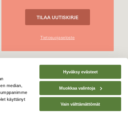
Tietosuojaseloste
Hyväksy evästeet
an
sen median,
Muokkaa valintoja
. Kumppanimme
olet käyttänyt
Vain välttämättömät