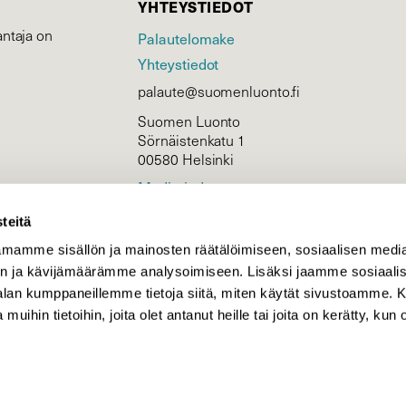
YHTEYSTIEDOT
ntaja on
Palautelomake
Yhteystiedot
palaute@suomenluonto.fi
Suomen Luonto
Sörnäistenkatu 1
00580 Helsinki
Mediatiedot
Tietosuojaseloste
teitä
mamme sisällön ja mainosten räätälöimiseen, sosiaalisen medi
n ja kävijämäärämme analysoimiseen. Lisäksi jaamme sosiaali
KIRJAUDU
-alan kumppaneillemme tietoja siitä, miten käytät sivustoamme
 muihin tietoihin, joita olet antanut heille tai joita on kerätty, kun 