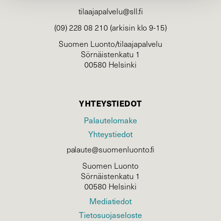
tilaajapalvelu@sll.fi
(09) 228 08 210 (arkisin klo 9-15)
Suomen Luonto/tilaajapalvelu
Sörnäistenkatu 1
00580 Helsinki
YHTEYSTIEDOT
Palautelomake
Yhteystiedot
palaute@suomenluonto.fi
Suomen Luonto
Sörnäistenkatu 1
00580 Helsinki
Mediatiedot
Tietosuojaseloste