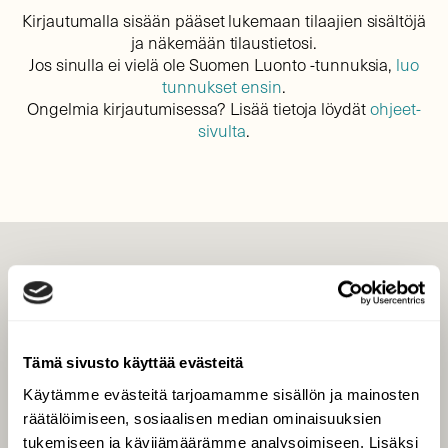
Kirjautumalla sisään pääset lukemaan tilaajien sisältöjä
ja näkemään tilaustietosi.
Jos sinulla ei vielä ole Suomen Luonto -tunnuksia,
luo
tunnukset ensin
.
Ongelmia kirjautumisessa? Lisää tietoja löydät
ohjeet-
sivulta
.
LEHTI
Uusin lehti
Tilaa Suomen Luonto
Tämä sivusto käyttää evästeitä
Tilaa digilukuoikeus
Käytämme evästeitä tarjoamamme sisällön ja mainosten
Äänestä parasta juttua
räätälöimiseen, sosiaalisen median ominaisuuksien
Tilaa uutiskirje
tukemiseen ja kävijämäärämme analysoimiseen. Lisäksi