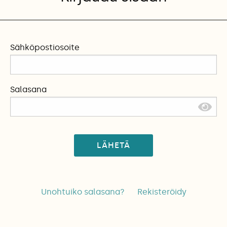
Sähköpostiosoite
Salasana
LÄHETÄ
Unohtuiko salasana?
Rekisteröidy