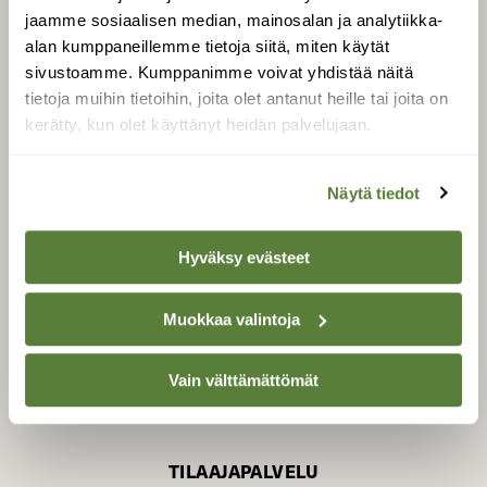
jaamme sosiaalisen median, mainosalan ja analytiikka-
alan kumppaneillemme tietoja siitä, miten käytät
sivustoamme. Kumppanimme voivat yhdistää näitä
SUOMEN LUONNON­
SUOJELU­LIITTO
tietoja muihin tietoihin, joita olet antanut heille tai joita on
kerätty, kun olet käyttänyt heidän palvelujaan.
Suomen Luonto -lehden
kustantaja on
Suomen
luonnonsuojelu­liitto
.
Näytä tiedot
Hyväksy evästeet
Muokkaa valintoja
Vain välttämättömät
TILAAJAPALVELU