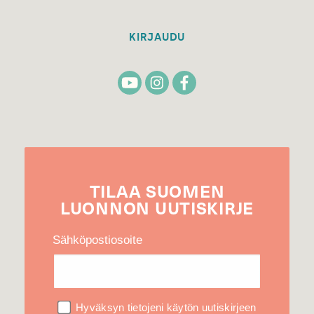
KIRJAUDU
TILAA
SUOMEN
LUONNON
UUTIS­KIRJE
Sähköpostiosoite
Hyväksyn tietojeni käytön uutiskirjeen