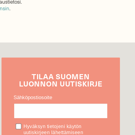
austietosi.
ensin
.
TILAA
SUOMEN
LUONNON
UUTIS­KIRJE
Sähköpostiosoite
Hyväksyn tietojeni käytön
uutiskirjeen lähettämiseen