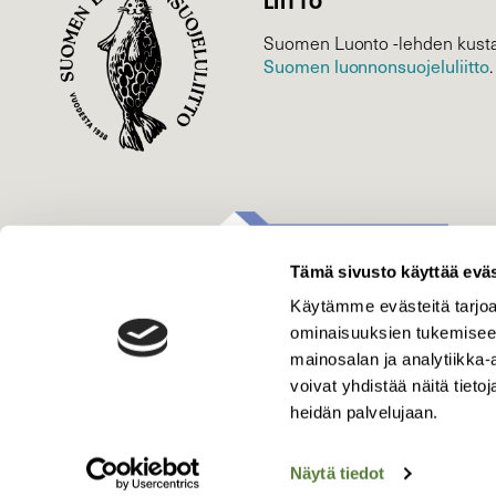
LIITTO
Suomen Luonto -lehden kusta
Suomen luonnonsuojelu­liitto
.
Tämä sivusto käyttää eväs
Käytämme evästeitä tarjoa
ominaisuuksien tukemisee
mainosalan ja analytiikka
voivat yhdistää näitä tietoja
heidän palvelujaan.
Näytä tiedot