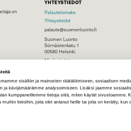
YHTEYSTIEDOT
ntaja on
Palautelomake
Yhteystiedot
palaute@suomenluonto.fi
Suomen Luonto
Sörnäistenkatu 1
00580 Helsinki
Mediatiedot
Tietosuojaseloste
teitä
mamme sisällön ja mainosten räätälöimiseen, sosiaalisen medi
n ja kävijämäärämme analysoimiseen. Lisäksi jaamme sosiaali
KIRJAUDU
-alan kumppaneillemme tietoja siitä, miten käytät sivustoamme
 muihin tietoihin, joita olet antanut heille tai joita on kerätty, kun 