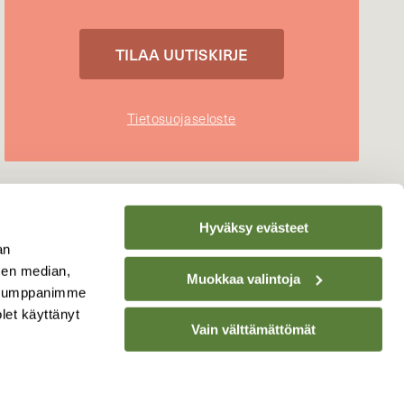
Tietosuojaseloste
Hyväksy evästeet
an
sen median,
Muokkaa valintoja
. Kumppanimme
olet käyttänyt
Vain välttämättömät