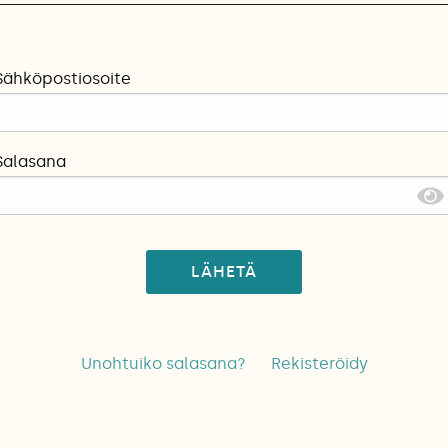
Sähköpostiosoite
Salasana
LÄHETÄ
Unohtuiko salasana?
Rekisteröidy