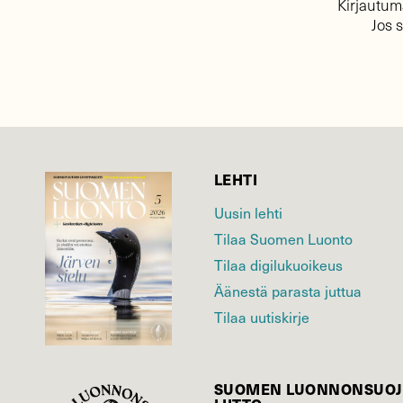
Kirjautuma
Jos 
LEHTI
Uusin lehti
Tilaa Suomen Luonto
Tilaa digilukuoikeus
Äänestä parasta juttua
Tilaa uutiskirje
SUOMEN LUONNON­SUOJ