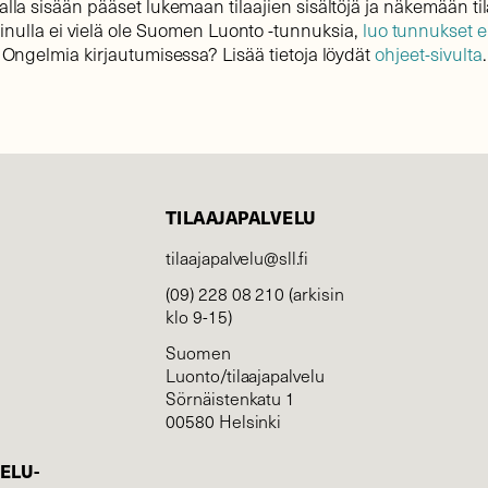
lla sisään pääset lukemaan tilaajien sisältöjä ja näkemään til
sinulla ei vielä ole Suomen Luonto -tunnuksia,
luo tunnukset 
Ongelmia kirjautumisessa? Lisää tietoja löydät
ohjeet-sivulta
.
TILAAJAPALVELU
tilaajapalvelu@sll.fi
(09) 228 08 210 (arkisin
klo 9-15)
Suomen
Luonto/tilaajapalvelu
Sörnäistenkatu 1
00580 Helsinki
ELU­