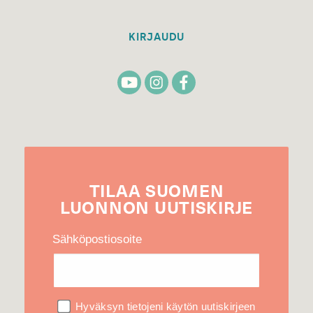
KIRJAUDU
TILAA
SUOMEN
LUONNON
UUTIS­KIRJE
Sähköpostiosoite
Hyväksyn tietojeni käytön uutiskirjeen