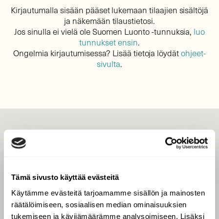
Kirjautumalla sisään pääset lukemaan tilaajien sisältöjä
ja näkemään tilaustietosi.
Jos sinulla ei vielä ole Suomen Luonto -tunnuksia,
luo
tunnukset ensin
.
Ongelmia kirjautumisessa? Lisää tietoja löydät
ohjeet-
sivulta
.
LEHTI
Uusin lehti
Tilaa Suomen Luonto
Tämä sivusto käyttää evästeitä
Tilaa digilukuoikeus
Käytämme evästeitä tarjoamamme sisällön ja mainosten
Äänestä parasta juttua
räätälöimiseen, sosiaalisen median ominaisuuksien
Tilaa uutiskirje
tukemiseen ja kävijämäärämme analysoimiseen. Lisäksi