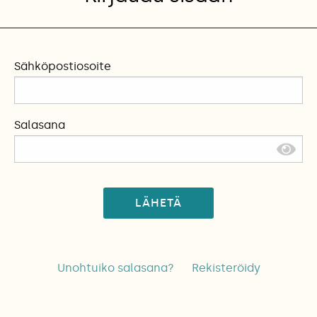
Sähköpostiosoite
Salasana
LÄHETÄ
Unohtuiko salasana?
Rekisteröidy