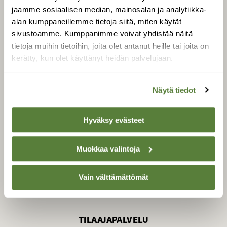
jaamme sosiaalisen median, mainosalan ja analytiikka-
alan kumppaneillemme tietoja siitä, miten käytät
sivustoamme. Kumppanimme voivat yhdistää näitä
SUOMEN LUONNON­
SUOJELU­LIITTO
tietoja muihin tietoihin, joita olet antanut heille tai joita on
kerätty, kun olet käyttänyt heidän palvelujaan.
Suomen Luonto -lehden
kustantaja on
Suomen
luonnonsuojelu­liitto
.
Näytä tiedot
Hyväksy evästeet
Muokkaa valintoja
Vain välttämättömät
TILAAJAPALVELU