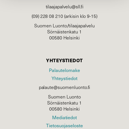
tilaajapalvelu@sll.fi
(09) 228 08 210 (arkisin klo 9-15)
Suomen Luonto/tilaajapalvelu
Sörnäistenkatu 1
00580 Helsinki
YHTEYSTIEDOT
Palautelomake
Yhteystiedot
palaute@suomenluonto.fi
Suomen Luonto
Sörnäistenkatu 1
00580 Helsinki
Mediatiedot
Tietosuojaseloste