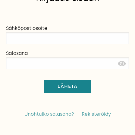
Sähköpostiosoite
Salasana
LÄHETÄ
Unohtuiko salasana?
Rekisteröidy