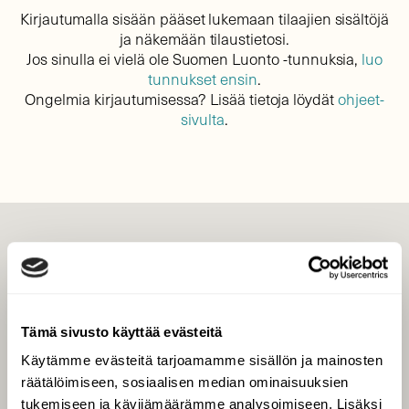
Kirjautumalla sisään pääset lukemaan tilaajien sisältöjä
ja näkemään tilaustietosi.
Jos sinulla ei vielä ole Suomen Luonto -tunnuksia,
luo
tunnukset ensin
.
Ongelmia kirjautumisessa? Lisää tietoja löydät
ohjeet-
sivulta
.
LEHTI
Uusin lehti
Tilaa Suomen Luonto
Tämä sivusto käyttää evästeitä
Tilaa digilukuoikeus
Käytämme evästeitä tarjoamamme sisällön ja mainosten
Äänestä parasta juttua
räätälöimiseen, sosiaalisen median ominaisuuksien
Tilaa uutiskirje
tukemiseen ja kävijämäärämme analysoimiseen. Lisäksi