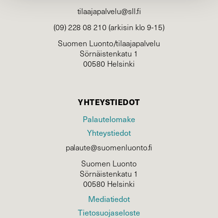
tilaajapalvelu@sll.fi
(09) 228 08 210 (arkisin klo 9-15)
Suomen Luonto/tilaajapalvelu
Sörnäistenkatu 1
00580 Helsinki
YHTEYSTIEDOT
Palautelomake
Yhteystiedot
palaute@suomenluonto.fi
Suomen Luonto
Sörnäistenkatu 1
00580 Helsinki
Mediatiedot
Tietosuojaseloste