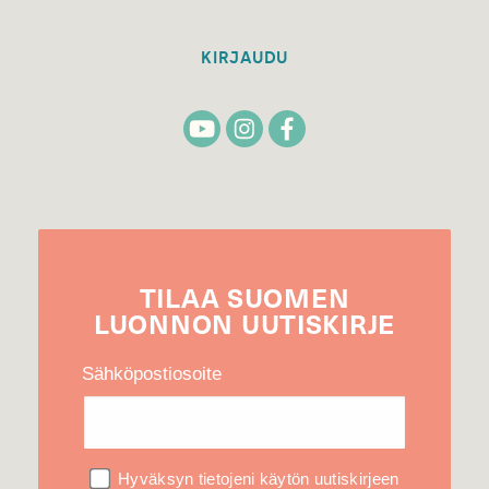
KIRJAUDU
TILAA
SUOMEN
LUONNON
UUTIS­KIRJE
Sähköpostiosoite
Hyväksyn tietojeni käytön uutiskirjeen