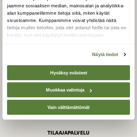
jaamme sosiaalisen median, mainosalan ja analytiikka-
alan kumppaneillemme tietoja siitä, miten käytät
sivustoamme. Kumppanimme voivat yhdistää näitä
SUOMEN LUONNON­
SUOJELU­LIITTO
tietoja muihin tietoihin, joita olet antanut heille tai joita on
kerätty, kun olet käyttänyt heidän palvelujaan.
Suomen Luonto -lehden
Suomen
kustantaja on
luonnonsuojelu­liitto
.
Näytä tiedot
Hyväksy evästeet
Muokkaa valintoja
Vain välttämättömät
TILAAJAPALVELU