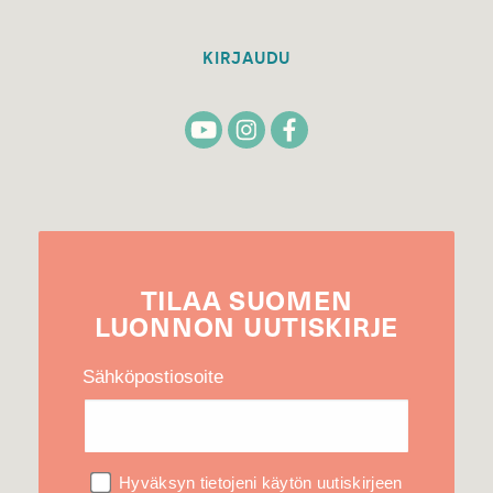
KIRJAUDU
TILAA
SUOMEN
LUONNON
UUTIS­KIRJE
Sähköpostiosoite
Hyväksyn tietojeni käytön uutiskirjeen