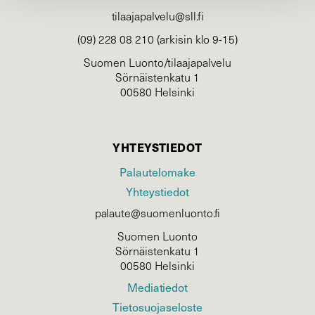
tilaajapalvelu@sll.fi
(09) 228 08 210 (arkisin klo 9-15)
Suomen Luonto/tilaajapalvelu
Sörnäistenkatu 1
00580 Helsinki
YHTEYSTIEDOT
Palautelomake
Yhteystiedot
palaute@suomenluonto.fi
Suomen Luonto
Sörnäistenkatu 1
00580 Helsinki
Mediatiedot
Tietosuojaseloste