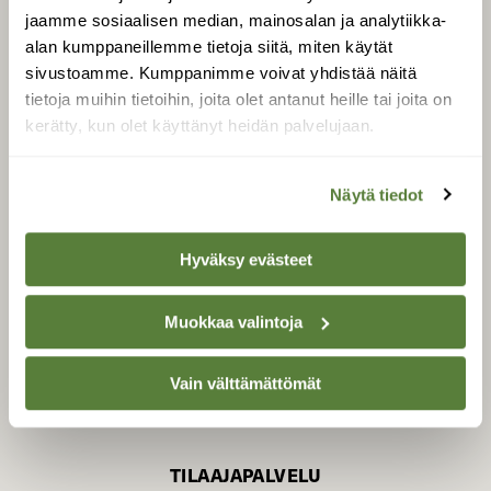
jaamme sosiaalisen median, mainosalan ja analytiikka-
alan kumppaneillemme tietoja siitä, miten käytät
sivustoamme. Kumppanimme voivat yhdistää näitä
SUOMEN LUONNON­
SUOJELU­LIITTO
tietoja muihin tietoihin, joita olet antanut heille tai joita on
kerätty, kun olet käyttänyt heidän palvelujaan.
Suomen Luonto -lehden
Suomen
kustantaja on
luonnonsuojelu­liitto
.
Näytä tiedot
Hyväksy evästeet
Muokkaa valintoja
Vain välttämättömät
TILAAJAPALVELU