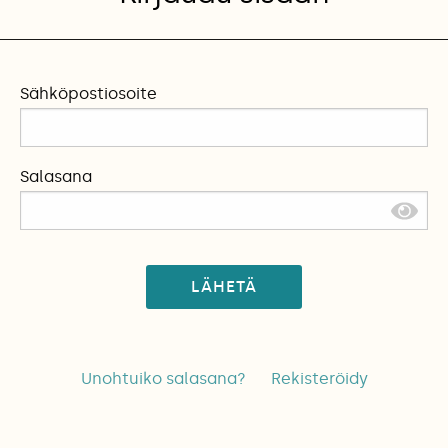
Sähköpostiosoite
Salasana
LÄHETÄ
Unohtuiko salasana?
Rekisteröidy