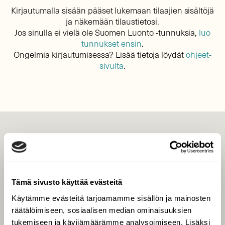
Kirjautumalla sisään pääset lukemaan tilaajien sisältöjä
ja näkemään tilaustietosi.
Jos sinulla ei vielä ole Suomen Luonto -tunnuksia,
luo
tunnukset ensin
.
Ongelmia kirjautumisessa? Lisää tietoja löydät
ohjeet-
sivulta
.
LEHTI
Uusin lehti
Tilaa Suomen Luonto
Tämä sivusto käyttää evästeitä
Tilaa digilukuoikeus
Käytämme evästeitä tarjoamamme sisällön ja mainosten
Äänestä parasta juttua
räätälöimiseen, sosiaalisen median ominaisuuksien
Tilaa uutiskirje
tukemiseen ja kävijämäärämme analysoimiseen. Lisäksi