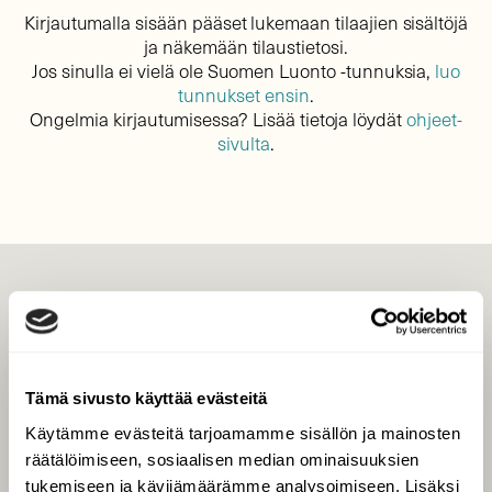
Kirjautumalla sisään pääset lukemaan tilaajien sisältöjä
ja näkemään tilaustietosi.
Jos sinulla ei vielä ole Suomen Luonto -tunnuksia,
luo
tunnukset ensin
.
Ongelmia kirjautumisessa? Lisää tietoja löydät
ohjeet-
sivulta
.
LEHTI
Uusin lehti
Tilaa Suomen Luonto
Tämä sivusto käyttää evästeitä
Tilaa digilukuoikeus
Käytämme evästeitä tarjoamamme sisällön ja mainosten
Äänestä parasta juttua
räätälöimiseen, sosiaalisen median ominaisuuksien
Tilaa uutiskirje
tukemiseen ja kävijämäärämme analysoimiseen. Lisäksi