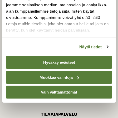
jaamme sosiaalisen median, mainosalan ja analytiikka-
alan kumppaneillemme tietoja siitä, miten käytät
sivustoamme. Kumppanimme voivat yhdistää näitä
SUOMEN LUONNON­
SUOJELU­LIITTO
tietoja muihin tietoihin, joita olet antanut heille tai joita on
kerätty, kun olet käyttänyt heidän palvelujaan.
Suomen Luonto -lehden
kustantaja on
Suomen
luonnonsuojelu­liitto
.
Näytä tiedot
Hyväksy evästeet
Muokkaa valintoja
Vain välttämättömät
TILAAJAPALVELU