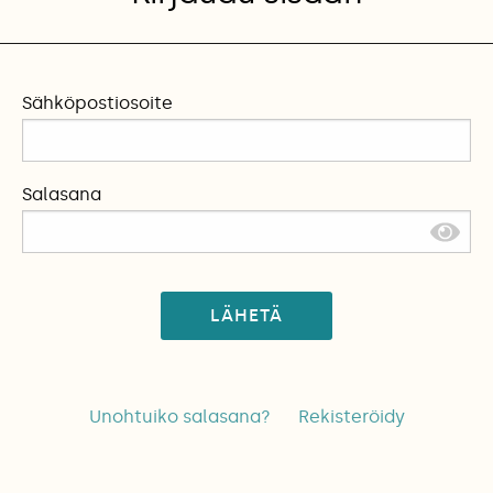
Sähköpostiosoite
Salasana
LÄHETÄ
Unohtuiko salasana?
Rekisteröidy