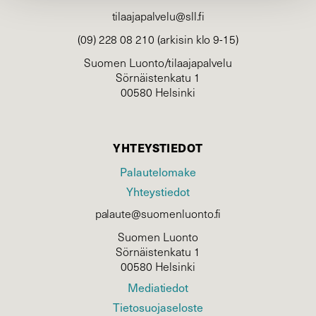
tilaajapalvelu@sll.fi
(09) 228 08 210 (arkisin klo 9-15)
Suomen Luonto/tilaajapalvelu
Sörnäistenkatu 1
00580 Helsinki
YHTEYSTIEDOT
Palautelomake
Yhteystiedot
palaute@suomenluonto.fi
Suomen Luonto
Sörnäistenkatu 1
00580 Helsinki
Mediatiedot
Tietosuojaseloste