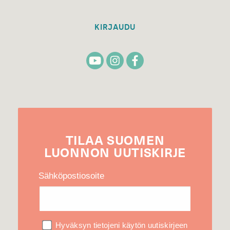
KIRJAUDU
TILAA
SUOMEN
LUONNON
UUTIS­KIRJE
Sähköpostiosoite
Hyväksyn tietojeni käytön uutiskirjeen