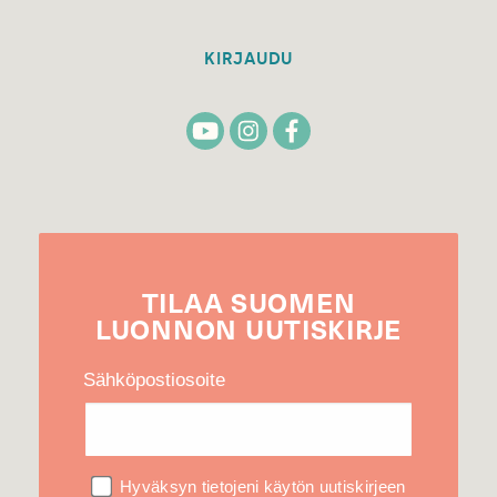
KIRJAUDU
TILAA
SUOMEN
LUONNON
UUTIS­KIRJE
Sähköpostiosoite
Hyväksyn tietojeni käytön uutiskirjeen