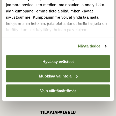
jaamme sosiaalisen median, mainosalan ja analytiikka-
alan kumppaneillemme tietoja siitä, miten käytät
sivustoamme. Kumppanimme voivat yhdistää näitä
SUOMEN LUONNON­
SUOJELU­LIITTO
tietoja muihin tietoihin, joita olet antanut heille tai joita on
kerätty, kun olet käyttänyt heidän palvelujaan.
Suomen Luonto -lehden
kustantaja on
Suomen
luonnonsuojelu­liitto
.
Näytä tiedot
Hyväksy evästeet
Muokkaa valintoja
Vain välttämättömät
TILAAJAPALVELU