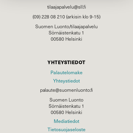
tilaajapalvelu@sll.fi
(09) 228 08 210 (arkisin klo 9-15)
Suomen Luonto/tilaajapalvelu
Sörnäistenkatu 1
00580 Helsinki
YHTEYSTIEDOT
Palautelomake
Yhteystiedot
palaute@suomenluonto.fi
Suomen Luonto
Sörnäistenkatu 1
00580 Helsinki
Mediatiedot
Tietosuojaseloste