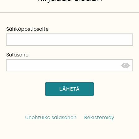
Sähköpostiosoite
Salasana
LÄHETÄ
Unohtuiko salasana?
Rekisteröidy