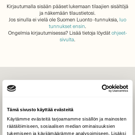
Kirjautumalla sisään pääset lukemaan tilaajien sisältöjä
ja näkemään tilaustietosi.
Jos sinulla ei vielä ole Suomen Luonto -tunnuksia,
luo
tunnukset ensin
.
Ongelmia kirjautumisessa? Lisää tietoja löydät
ohjeet-
sivulta
.
LEHTI
Uusin lehti
Tilaa Suomen Luonto
Tämä sivusto käyttää evästeitä
Tilaa digilukuoikeus
Käytämme evästeitä tarjoamamme sisällön ja mainosten
Äänestä parasta juttua
räätälöimiseen, sosiaalisen median ominaisuuksien
Tilaa uutiskirje
tukemiseen ja kävijämäärämme analysoimiseen. Lisäksi