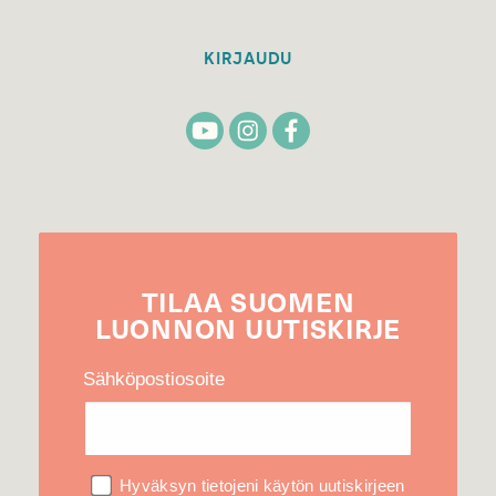
KIRJAUDU
TILAA
SUOMEN
LUONNON
UUTIS­KIRJE
Sähköpostiosoite
Hyväksyn tietojeni käytön uutiskirjeen