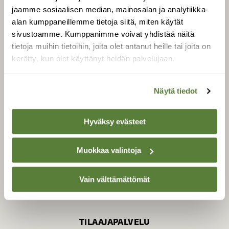
jaamme sosiaalisen median, mainosalan ja analytiikka-
alan kumppaneillemme tietoja siitä, miten käytät
sivustoamme. Kumppanimme voivat yhdistää näitä
SUOMEN LUONNON­
SUOJELU­LIITTO
tietoja muihin tietoihin, joita olet antanut heille tai joita on
kerätty, kun olet käyttänyt heidän palvelujaan.
Suomen Luonto -lehden
Suomen
kustantaja on
luonnonsuojelu­liitto
.
Näytä tiedot
Hyväksy evästeet
Muokkaa valintoja
Vain välttämättömät
TILAAJAPALVELU