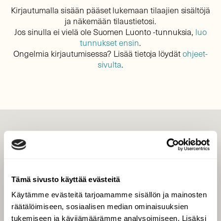
Kirjautumalla sisään pääset lukemaan tilaajien sisältöjä
ja näkemään tilaustietosi.
Jos sinulla ei vielä ole Suomen Luonto -tunnuksia,
luo
tunnukset ensin
.
Ongelmia kirjautumisessa? Lisää tietoja löydät
ohjeet-
sivulta
.
LEHTI
Uusin lehti
Tilaa Suomen Luonto
Tämä sivusto käyttää evästeitä
Tilaa digilukuoikeus
Käytämme evästeitä tarjoamamme sisällön ja mainosten
Äänestä parasta juttua
räätälöimiseen, sosiaalisen median ominaisuuksien
Tilaa uutiskirje
tukemiseen ja kävijämäärämme analysoimiseen. Lisäksi