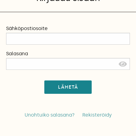
Sähköpostiosoite
Salasana
LÄHETÄ
Unohtuiko salasana?
Rekisteröidy