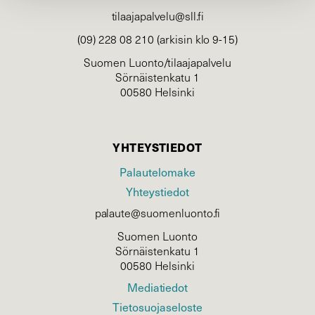
tilaajapalvelu@sll.fi
(09) 228 08 210 (arkisin klo 9-15)
Suomen Luonto/tilaajapalvelu
Sörnäistenkatu 1
00580 Helsinki
YHTEYSTIEDOT
Palautelomake
Yhteystiedot
palaute@suomenluonto.fi
Suomen Luonto
Sörnäistenkatu 1
00580 Helsinki
Mediatiedot
Tietosuojaseloste