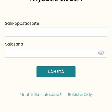
Sähköpostiosoite
Salasana
LÄHETÄ
Unohtuiko salasana?
Rekisteröidy