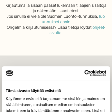
Kirjautumalla sisään pääset lukemaan tilaajien sisältöjä
ja näkemään tilaustietosi.
Jos sinulla ei vielä ole Suomen Luonto -tunnuksia,
luo
tunnukset ensin
.
Ongelmia kirjautumisessa? Lisää tietoja löydät
ohjeet-
sivulta
.
LEHTI
Uusin lehti
Tilaa Suomen Luonto
Tämä sivusto käyttää evästeitä
Tilaa digilukuoikeus
Käytämme evästeitä tarjoamamme sisällön ja mainosten
Äänestä parasta juttua
räätälöimiseen, sosiaalisen median ominaisuuksien
Tilaa uutiskirje
tukemiseen ja kävijämäärämme analysoimiseen. Lisäksi