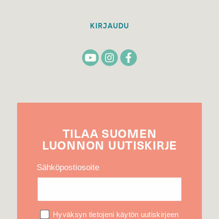
KIRJAUDU
TILAA
SUOMEN
LUONNON
UUTIS­KIRJE
Sähköpostiosoite
Hyväksyn tietojeni käytön uutiskirjeen