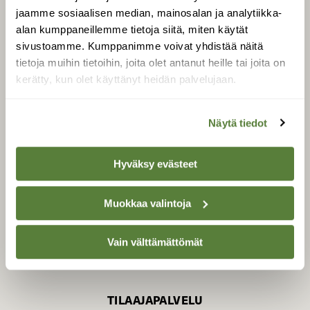
jaamme sosiaalisen median, mainosalan ja analytiikka-
alan kumppaneillemme tietoja siitä, miten käytät
sivustoamme. Kumppanimme voivat yhdistää näitä
SUOMEN LUONNON­
SUOJELU­LIITTO
tietoja muihin tietoihin, joita olet antanut heille tai joita on
kerätty, kun olet käyttänyt heidän palvelujaan.
Suomen Luonto -lehden
Suomen
kustantaja on
luonnonsuojelu­liitto
.
Näytä tiedot
Hyväksy evästeet
Muokkaa valintoja
Vain välttämättömät
TILAAJAPALVELU