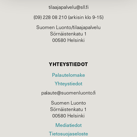
tilaajapalvelu@sll.fi
(09) 228 08 210 (arkisin klo 9-15)
Suomen Luonto/tilaajapalvelu
Sörnäistenkatu 1
00580 Helsinki
YHTEYSTIEDOT
Palautelomake
Yhteystiedot
palaute@suomenluonto.fi
Suomen Luonto
Sörnäistenkatu 1
00580 Helsinki
Mediatiedot
Tietosuojaseloste