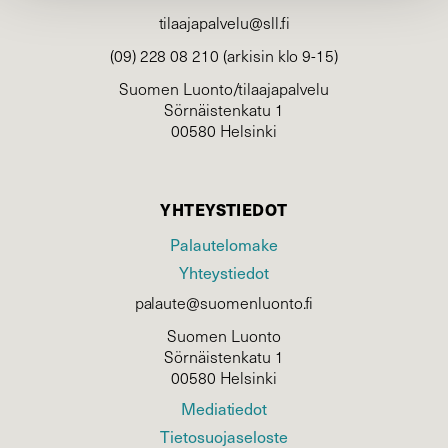
tilaajapalvelu@sll.fi
(09) 228 08 210 (arkisin klo 9-15)
Suomen Luonto/tilaajapalvelu
Sörnäistenkatu 1
00580 Helsinki
YHTEYSTIEDOT
Palautelomake
Yhteystiedot
palaute@suomenluonto.fi
Suomen Luonto
Sörnäistenkatu 1
00580 Helsinki
Mediatiedot
Tietosuojaseloste