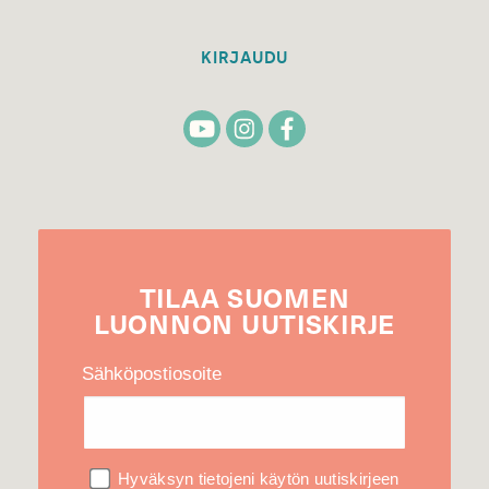
KIRJAUDU
TILAA
SUOMEN
LUONNON
UUTIS­KIRJE
Sähköpostiosoite
Hyväksyn tietojeni käytön uutiskirjeen