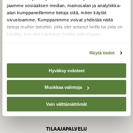
jaamme sosiaalisen median, mainosalan ja analytiikka-
alan kumppaneillemme tietoja siitä, miten käytät
sivustoamme. Kumppanimme voivat yhdistää näitä
SUOMEN LUONNON­
SUOJELU­LIITTO
tietoja muihin tietoihin, joita olet antanut heille tai joita on
kerätty, kun olet käyttänyt heidän palvelujaan.
Suomen Luonto -lehden
Suomen
kustantaja on
luonnonsuojelu­liitto
.
Näytä tiedot
Hyväksy evästeet
Muokkaa valintoja
Vain välttämättömät
TILAAJAPALVELU