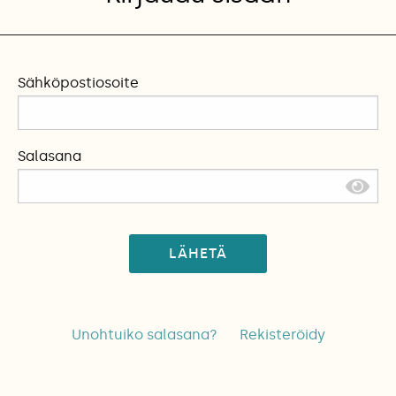
Sähköpostiosoite
Salasana
LÄHETÄ
Unohtuiko salasana?
Rekisteröidy