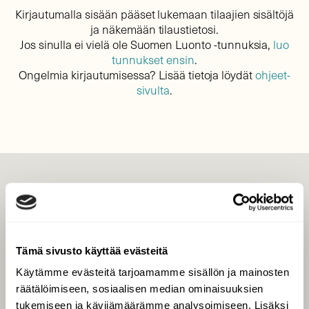
Kirjautumalla sisään pääset lukemaan tilaajien sisältöjä
ja näkemään tilaustietosi.
Jos sinulla ei vielä ole Suomen Luonto -tunnuksia,
luo
tunnukset ensin
.
Ongelmia kirjautumisessa? Lisää tietoja löydät
ohjeet-
sivulta
.
LEHTI
Uusin lehti
Tilaa Suomen Luonto
Tämä sivusto käyttää evästeitä
Tilaa digilukuoikeus
Käytämme evästeitä tarjoamamme sisällön ja mainosten
Äänestä parasta juttua
räätälöimiseen, sosiaalisen median ominaisuuksien
Tilaa uutiskirje
tukemiseen ja kävijämäärämme analysoimiseen. Lisäksi