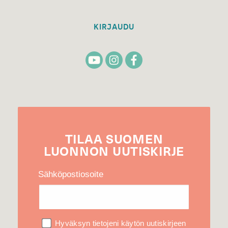
KIRJAUDU
TILAA
SUOMEN
LUONNON
UUTIS­KIRJE
Sähköpostiosoite
Hyväksyn tietojeni käytön uutiskirjeen