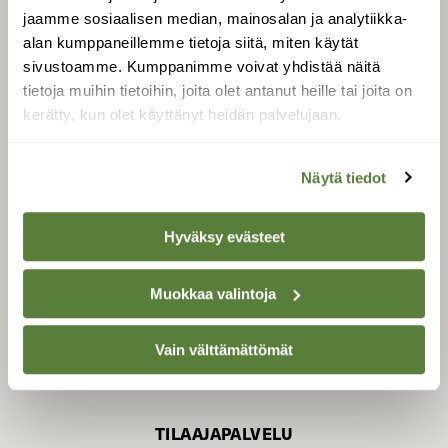
jaamme sosiaalisen median, mainosalan ja analytiikka-
alan kumppaneillemme tietoja siitä, miten käytät
sivustoamme. Kumppanimme voivat yhdistää näitä
SUOMEN LUONNON­
SUOJELU­LIITTO
tietoja muihin tietoihin, joita olet antanut heille tai joita on
kerätty, kun olet käyttänyt heidän palvelujaan.
Suomen Luonto -lehden
kustantaja on
Suomen
luonnonsuojelu­liitto
.
Näytä tiedot
Hyväksy evästeet
Muokkaa valintoja
Vain välttämättömät
TILAAJAPALVELU