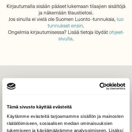
Kirjautumalla sisään pääset lukemaan tilaajien sisältöjä
ja näkemään tilaustietosi.
Jos sinulla ei vielä ole Suomen Luonto -tunnuksia,
luo
tunnukset ensin
.
Ongelmia kirjautumisessa? Lisää tietoja löydät
ohjeet-
sivulta
.
LEHTI
Uusin lehti
Tilaa Suomen Luonto
Tämä sivusto käyttää evästeitä
Tilaa digilukuoikeus
Käytämme evästeitä tarjoamamme sisällön ja mainosten
Äänestä parasta juttua
räätälöimiseen, sosiaalisen median ominaisuuksien
Tilaa uutiskirje
tukemiseen ja kävijämäärämme analysoimiseen. Lisäksi