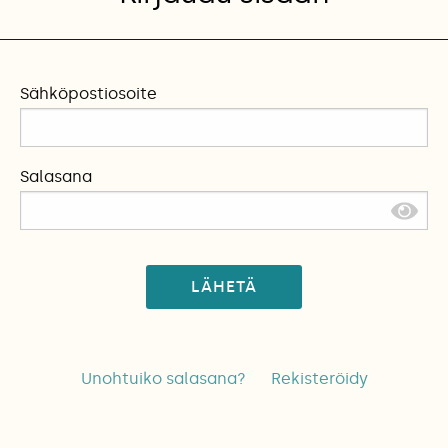
Sähköpostiosoite
Salasana
LÄHETÄ
Unohtuiko salasana?
Rekisteröidy