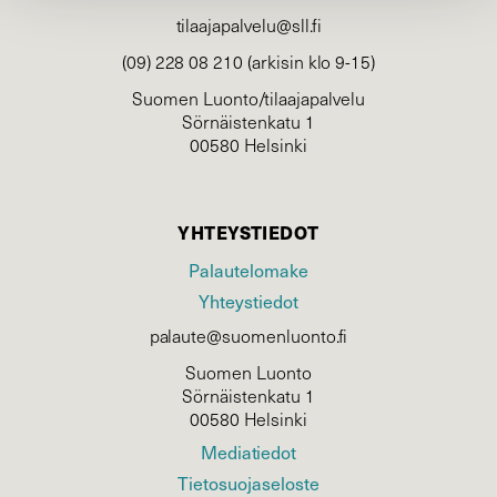
tilaajapalvelu@sll.fi
(09) 228 08 210 (arkisin klo 9-15)
Suomen Luonto/tilaajapalvelu
Sörnäistenkatu 1
00580 Helsinki
YHTEYSTIEDOT
Palautelomake
Yhteystiedot
palaute@suomenluonto.fi
Suomen Luonto
Sörnäistenkatu 1
00580 Helsinki
Mediatiedot
Tietosuojaseloste