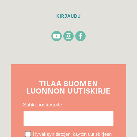
KIRJAUDU
TILAA
SUOMEN
LUONNON
UUTIS­KIRJE
Sähköpostiosoite
Hyväksyn tietojeni käytön uutiskirjeen