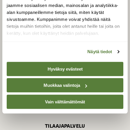
jaamme sosiaalisen median, mainosalan ja analytiikka-
alan kumppaneillemme tietoja siitä, miten käytät
sivustoamme. Kumppanimme voivat yhdistää näitä
SUOMEN LUONNON­
SUOJELU­LIITTO
tietoja muihin tietoihin, joita olet antanut heille tai joita on
kerätty, kun olet käyttänyt heidän palvelujaan.
Suomen Luonto -lehden
Suomen
kustantaja on
luonnonsuojelu­liitto
.
Näytä tiedot
Hyväksy evästeet
Muokkaa valintoja
Vain välttämättömät
TILAAJAPALVELU