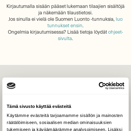
Kirjautumalla sisään pääset lukemaan tilaajien sisältöjä
ja näkemään tilaustietosi.
Jos sinulla ei vielä ole Suomen Luonto -tunnuksia,
luo
tunnukset ensin
.
Ongelmia kirjautumisessa? Lisää tietoja löydät
ohjeet-
sivulta
.
LEHTI
Uusin lehti
Tilaa Suomen Luonto
Tämä sivusto käyttää evästeitä
Tilaa digilukuoikeus
Käytämme evästeitä tarjoamamme sisällön ja mainosten
Äänestä parasta juttua
räätälöimiseen, sosiaalisen median ominaisuuksien
Tilaa uutiskirje
tukemiseen ja kävijämäärämme analysoimiseen. Lisäksi