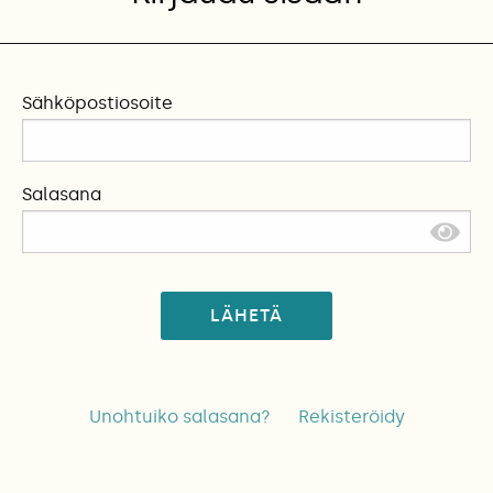
Sähköpostiosoite
Salasana
LÄHETÄ
Unohtuiko salasana?
Rekisteröidy