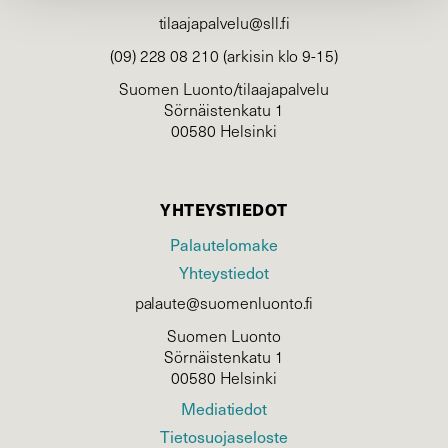
tilaajapalvelu@sll.fi
(09) 228 08 210 (arkisin klo 9-15)
Suomen Luonto/tilaajapalvelu
Sörnäistenkatu 1
00580 Helsinki
YHTEYSTIEDOT
Palautelomake
Yhteystiedot
palaute@suomenluonto.fi
Suomen Luonto
Sörnäistenkatu 1
00580 Helsinki
Mediatiedot
Tietosuojaseloste