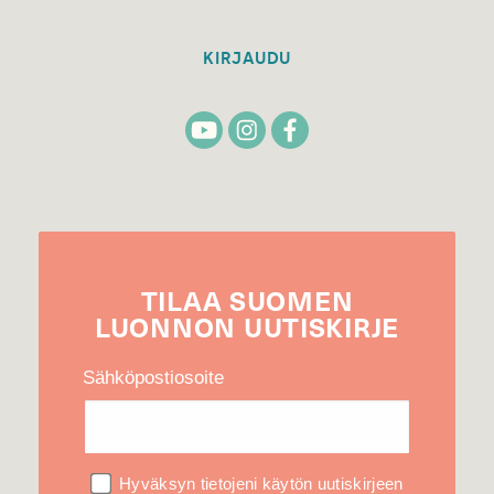
KIRJAUDU
TILAA
SUOMEN
LUONNON
UUTIS­KIRJE
Sähköpostiosoite
Hyväksyn tietojeni käytön uutiskirjeen