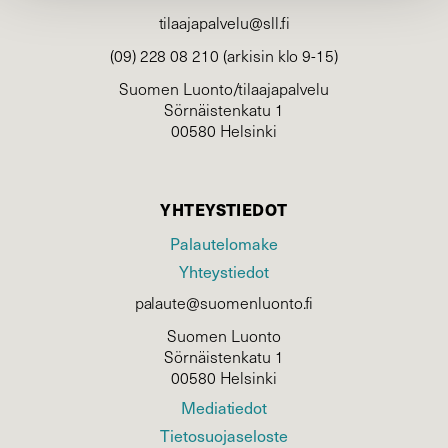
tilaajapalvelu@sll.fi
(09) 228 08 210 (arkisin klo 9-15)
Suomen Luonto/tilaajapalvelu
Sörnäistenkatu 1
00580 Helsinki
YHTEYSTIEDOT
Palautelomake
Yhteystiedot
palaute@suomenluonto.fi
Suomen Luonto
Sörnäistenkatu 1
00580 Helsinki
Mediatiedot
Tietosuojaseloste