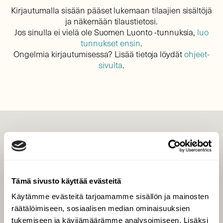
Kirjautumalla sisään pääset lukemaan tilaajien sisältöjä
ja näkemään tilaustietosi.
Jos sinulla ei vielä ole Suomen Luonto -tunnuksia,
luo
tunnukset ensin
.
Ongelmia kirjautumisessa? Lisää tietoja löydät
ohjeet-
sivulta
.
LEHTI
Uusin lehti
Tilaa Suomen Luonto
Tämä sivusto käyttää evästeitä
Tilaa digilukuoikeus
Käytämme evästeitä tarjoamamme sisällön ja mainosten
Äänestä parasta juttua
räätälöimiseen, sosiaalisen median ominaisuuksien
Tilaa uutiskirje
tukemiseen ja kävijämäärämme analysoimiseen. Lisäksi