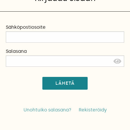
Sähköpostiosoite
Salasana
LÄHETÄ
Unohtuiko salasana?
Rekisteröidy