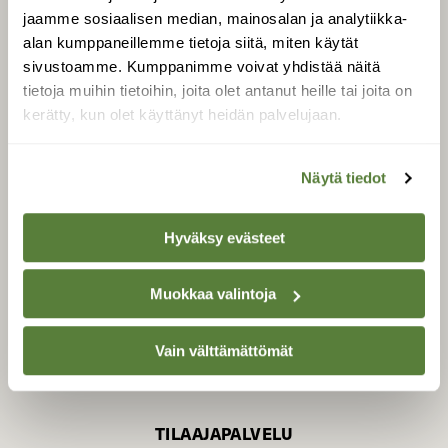
jaamme sosiaalisen median, mainosalan ja analytiikka-
alan kumppaneillemme tietoja siitä, miten käytät
sivustoamme. Kumppanimme voivat yhdistää näitä
SUOMEN LUONNON­
SUOJELU­LIITTO
tietoja muihin tietoihin, joita olet antanut heille tai joita on
kerätty, kun olet käyttänyt heidän palvelujaan.
Suomen Luonto -lehden
kustantaja on
Suomen
luonnonsuojelu­liitto
.
Näytä tiedot
Hyväksy evästeet
Muokkaa valintoja
Vain välttämättömät
TILAAJAPALVELU