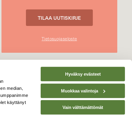
Tietosuojaseloste
Hyväksy evästeet
an
sen median,
Muokkaa valintoja
. Kumppanimme
olet käyttänyt
Vain välttämättömät