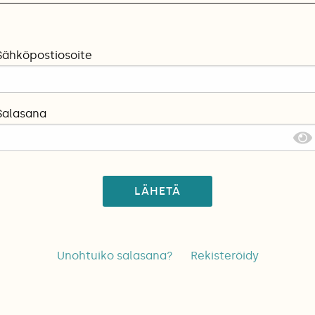
Sähköpostiosoite
Salasana
LÄHETÄ
Unohtuiko salasana?
Rekisteröidy