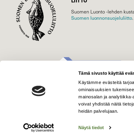
LIITTO
Suomen Luonto -lehden kusta
Suomen luonnonsuojelu­liitto
.
Tämä sivusto käyttää eväs
Käytämme evästeitä tarjoa
ominaisuuksien tukemisee
mainosalan ja analytiikka
voivat yhdistää näitä tietoja
heidän palvelujaan.
Näytä tiedot