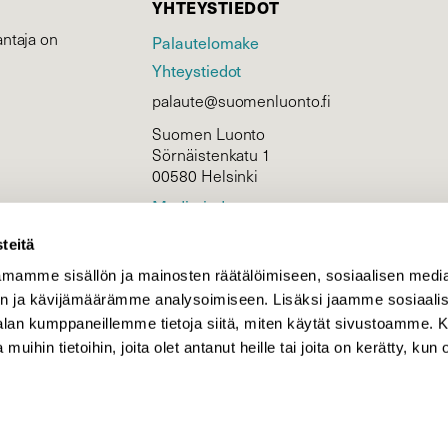
YHTEYSTIEDOT
ntaja on
Palautelomake
Yhteystiedot
palaute@suomenluonto.fi
Suomen Luonto
Sörnäistenkatu 1
00580 Helsinki
Mediatiedot
Tietosuojaseloste
teitä
mamme sisällön ja mainosten räätälöimiseen, sosiaalisen medi
n ja kävijämäärämme analysoimiseen. Lisäksi jaamme sosiaali
KIRJAUDU
-alan kumppaneillemme tietoja siitä, miten käytät sivustoamme
 muihin tietoihin, joita olet antanut heille tai joita on kerätty, kun 