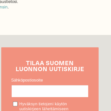
austietosi.
ensin
.
TILAA
SUOMEN
LUONNON
UUTIS­KIRJE
Sähköpostiosoite
Hyväksyn tietojeni käytön
uutiskirjeen lähettämiseen