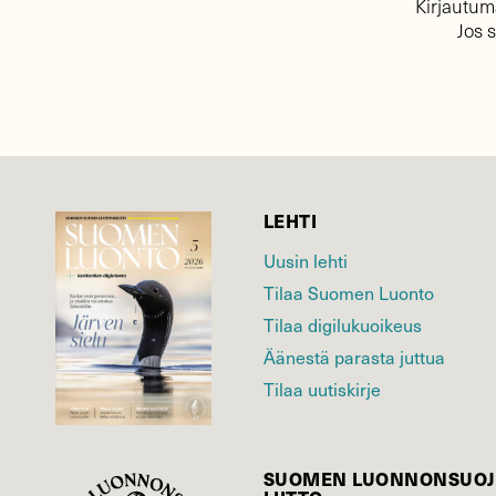
Kirjautuma
Jos 
LEHTI
Uusin lehti
Tilaa Suomen Luonto
Tilaa digilukuoikeus
Äänestä parasta juttua
Tilaa uutiskirje
SUOMEN LUONNON­SUOJ