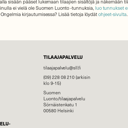
lla sisään pääset lukemaan tilaajien sisältöjä ja näkemään til
sinulla ei vielä ole Suomen Luonto -tunnuksia,
luo tunnukset 
Ongelmia kirjautumisessa? Lisää tietoja löydät
ohjeet-sivulta
.
TILAAJAPALVELU
tilaajapalvelu@sll.fi
(09) 228 08 210 (arkisin
klo 9-15)
Suomen
Luonto/tilaajapalvelu
Sörnäistenkatu 1
00580 Helsinki
ELU­