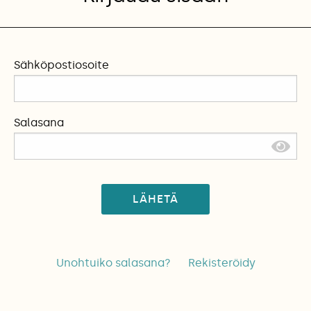
Sähköpostiosoite
Salasana
LÄHETÄ
Unohtuiko salasana?
Rekisteröidy