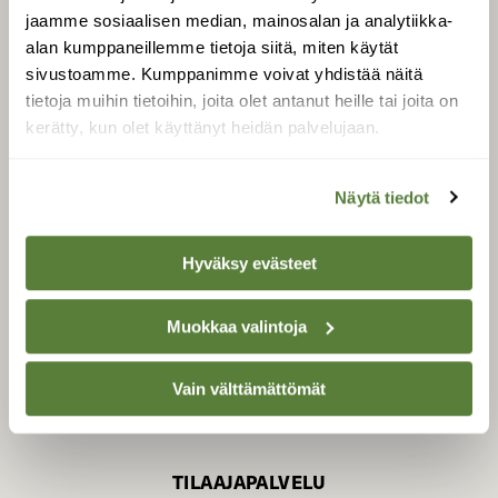
jaamme sosiaalisen median, mainosalan ja analytiikka-
alan kumppaneillemme tietoja siitä, miten käytät
sivustoamme. Kumppanimme voivat yhdistää näitä
SUOMEN LUONNON­
SUOJELU­LIITTO
tietoja muihin tietoihin, joita olet antanut heille tai joita on
kerätty, kun olet käyttänyt heidän palvelujaan.
Suomen Luonto -lehden
Suomen
kustantaja on
luonnonsuojelu­liitto
.
Näytä tiedot
Hyväksy evästeet
Muokkaa valintoja
Vain välttämättömät
TILAAJAPALVELU