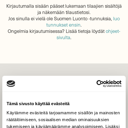
Kirjautumalla sisään pääset lukemaan tilaajien sisältöjä
ja näkemään tilaustietosi.
Jos sinulla ei vielä ole Suomen Luonto -tunnuksia,
luo
tunnukset ensin
.
Ongelmia kirjautumisessa? Lisää tietoja löydät
ohjeet-
sivulta
.
LEHTI
Uusin lehti
Tilaa Suomen Luonto
Tämä sivusto käyttää evästeitä
Tilaa digilukuoikeus
Käytämme evästeitä tarjoamamme sisällön ja mainosten
Äänestä parasta juttua
räätälöimiseen, sosiaalisen median ominaisuuksien
Tilaa uutiskirje
tukemiseen ja kävijämäärämme analysoimiseen. Lisäksi