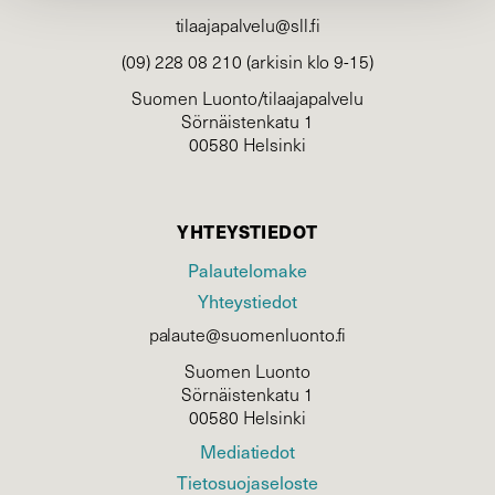
tilaajapalvelu@sll.fi
(09) 228 08 210 (arkisin klo 9-15)
Suomen Luonto/tilaajapalvelu
Sörnäistenkatu 1
00580 Helsinki
YHTEYSTIEDOT
Palautelomake
Yhteystiedot
palaute@suomenluonto.fi
Suomen Luonto
Sörnäistenkatu 1
00580 Helsinki
Mediatiedot
Tietosuojaseloste