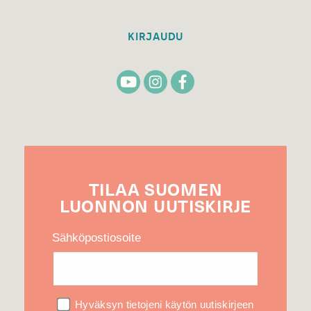
KIRJAUDU
TILAA
SUOMEN
LUONNON
UUTIS­KIRJE
Sähköpostiosoite
Hyväksyn tietojeni käytön uutiskirjeen