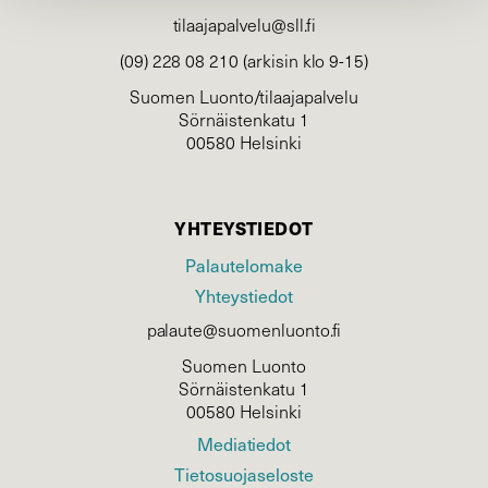
tilaajapalvelu@sll.fi
(09) 228 08 210 (arkisin klo 9-15)
Suomen Luonto/tilaajapalvelu
Sörnäistenkatu 1
00580 Helsinki
YHTEYSTIEDOT
Palautelomake
Yhteystiedot
palaute@suomenluonto.fi
Suomen Luonto
Sörnäistenkatu 1
00580 Helsinki
Mediatiedot
Tietosuojaseloste