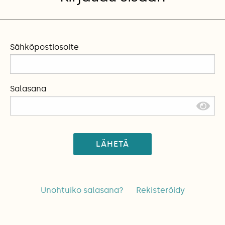
Sähköpostiosoite
Salasana
LÄHETÄ
Unohtuiko salasana?
Rekisteröidy