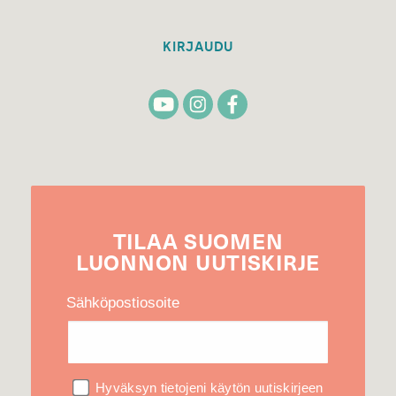
KIRJAUDU
TILAA
SUOMEN
LUONNON
UUTIS­KIRJE
Sähköpostiosoite
Hyväksyn tietojeni käytön uutiskirjeen