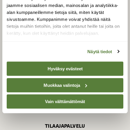
jaamme sosiaalisen median, mainosalan ja analytiikka-
alan kumppaneillemme tietoja siitä, miten käytät
sivustoamme. Kumppanimme voivat yhdistää näitä
SUOMEN LUONNON­
SUOJELU­LIITTO
tietoja muihin tietoihin, joita olet antanut heille tai joita on
kerätty, kun olet käyttänyt heidän palvelujaan.
Suomen Luonto -lehden
kustantaja on
Suomen
luonnonsuojelu­liitto
.
Näytä tiedot
Hyväksy evästeet
Muokkaa valintoja
Vain välttämättömät
TILAAJAPALVELU