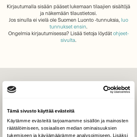
Kirjautumalla sisään pääset lukemaan tilaajien sisältöjä
ja näkemään tilaustietosi.
Jos sinulla ei vielä ole Suomen Luonto -tunnuksia,
luo
tunnukset ensin
.
Ongelmia kirjautumisessa? Lisää tietoja löydät
ohjeet-
sivulta
.
LEHTI
Uusin lehti
Tilaa Suomen Luonto
Tämä sivusto käyttää evästeitä
Tilaa digilukuoikeus
Käytämme evästeitä tarjoamamme sisällön ja mainosten
Äänestä parasta juttua
räätälöimiseen, sosiaalisen median ominaisuuksien
Tilaa uutiskirje
tukemiseen ja kävijämäärämme analysoimiseen. Lisäksi