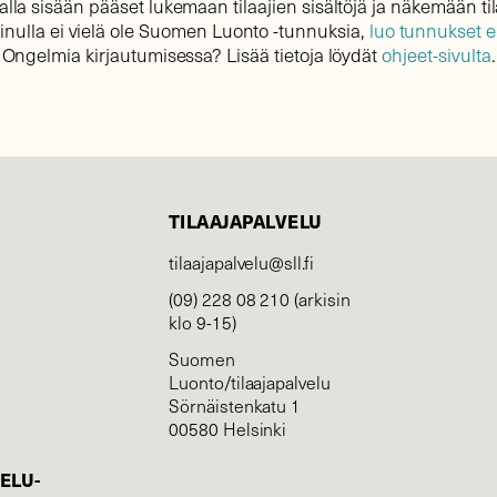
lla sisään pääset lukemaan tilaajien sisältöjä ja näkemään til
sinulla ei vielä ole Suomen Luonto -tunnuksia,
luo tunnukset 
Ongelmia kirjautumisessa? Lisää tietoja löydät
ohjeet-sivulta
.
TILAAJAPALVELU
tilaajapalvelu@sll.fi
(09) 228 08 210 (arkisin
klo 9-15)
Suomen
Luonto/tilaajapalvelu
Sörnäistenkatu 1
00580 Helsinki
ELU­