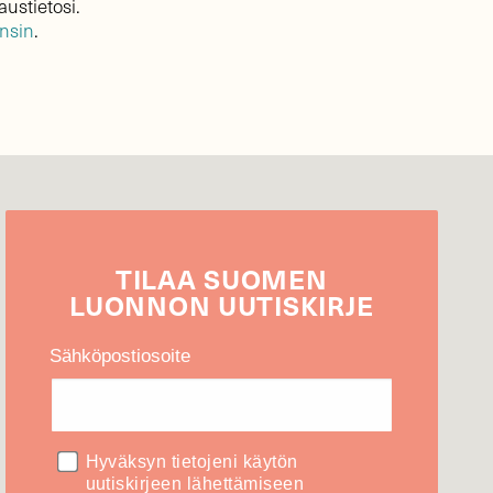
austietosi.
ensin
.
TILAA
SUOMEN
LUONNON
UUTIS­KIRJE
Sähköpostiosoite
Hyväksyn tietojeni käytön
uutiskirjeen lähettämiseen