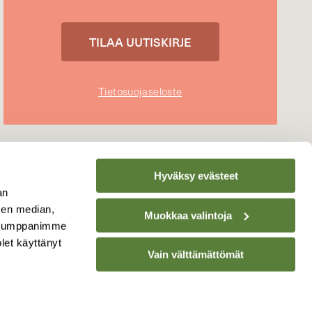
Tietosuojaseloste
Hyväksy evästeet
an
sen median,
Muokkaa valintoja
. Kumppanimme
olet käyttänyt
Vain välttämättömät