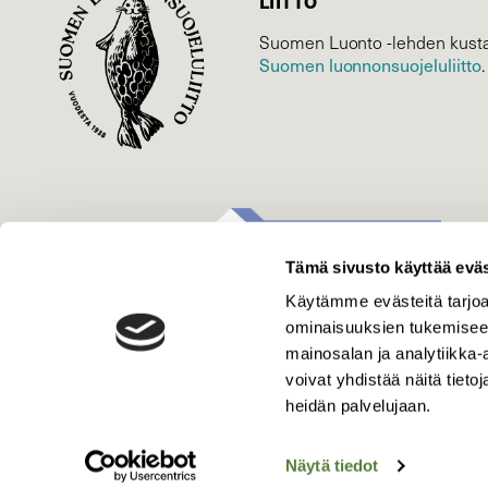
LIITTO
Suomen Luonto -lehden kusta
Suomen luonnonsuojelu­liitto
.
Tämä sivusto käyttää eväs
Käytämme evästeitä tarjoa
ominaisuuksien tukemisee
mainosalan ja analytiikka
voivat yhdistää näitä tietoja
heidän palvelujaan.
Näytä tiedot