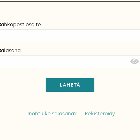
Sähköpostiosoite
Salasana
LÄHETÄ
Unohtuiko salasana?
Rekisteröidy