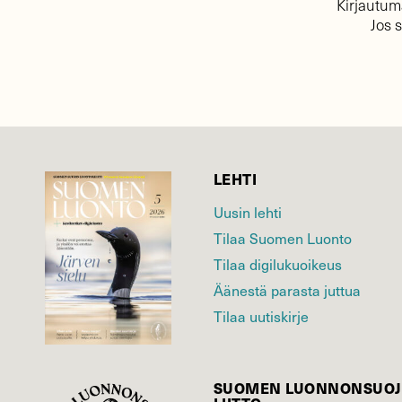
Kirjautuma
Jos 
LEHTI
Uusin lehti
Tilaa Suomen Luonto
Tilaa digilukuoikeus
Äänestä parasta juttua
Tilaa uutiskirje
SUOMEN LUONNON­SUOJ