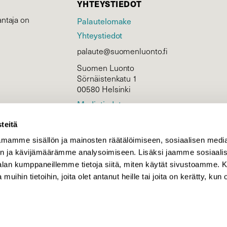
YHTEYSTIEDOT
ntaja on
Palautelomake
Yhteystiedot
palaute@suomenluonto.fi
Suomen Luonto
Sörnäistenkatu 1
00580 Helsinki
Mediatiedot
Tietosuojaseloste
teitä
mamme sisällön ja mainosten räätälöimiseen, sosiaalisen medi
n ja kävijämäärämme analysoimiseen. Lisäksi jaamme sosiaali
KIRJAUDU
-alan kumppaneillemme tietoja siitä, miten käytät sivustoamme
 muihin tietoihin, joita olet antanut heille tai joita on kerätty, kun 