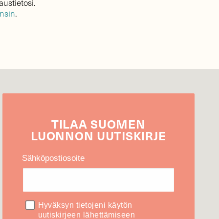
austietosi.
ensin
.
TILAA
SUOMEN
LUONNON
UUTIS­KIRJE
Sähköpostiosoite
Hyväksyn tietojeni käytön
uutiskirjeen lähettämiseen