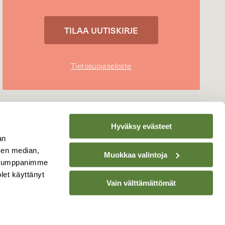
Tietosuojaseloste
Hyväksy evästeet
an
sen median,
Muokkaa valintoja
. Kumppanimme
olet käyttänyt
Vain välttämättömät