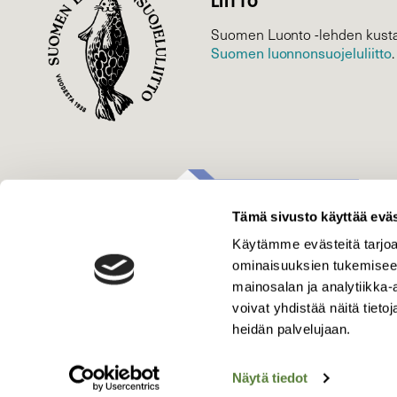
LIITTO
Suomen Luonto -lehden kusta
Suomen luonnonsuojelu­liitto
.
Tämä sivusto käyttää eväs
Käytämme evästeitä tarjoa
ominaisuuksien tukemisee
mainosalan ja analytiikka
voivat yhdistää näitä tietoja
heidän palvelujaan.
Näytä tiedot