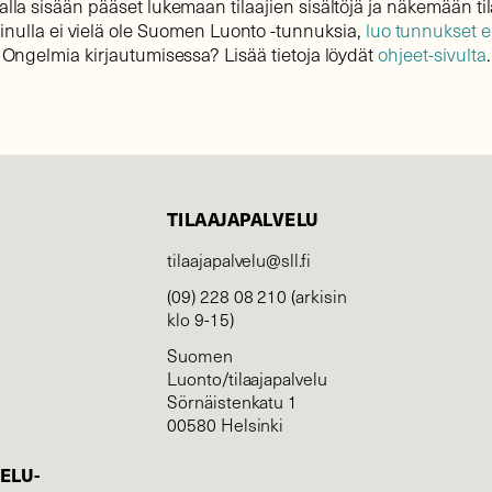
lla sisään pääset lukemaan tilaajien sisältöjä ja näkemään til
sinulla ei vielä ole Suomen Luonto -tunnuksia,
luo tunnukset 
Ongelmia kirjautumisessa? Lisää tietoja löydät
ohjeet-sivulta
.
TILAAJAPALVELU
tilaajapalvelu@sll.fi
(09) 228 08 210 (arkisin
klo 9-15)
Suomen
Luonto/tilaajapalvelu
Sörnäistenkatu 1
00580 Helsinki
ELU­