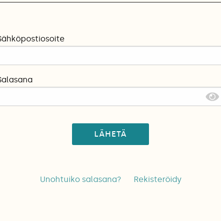
Sähköpostiosoite
Salasana
LÄHETÄ
Unohtuiko salasana?
Rekisteröidy