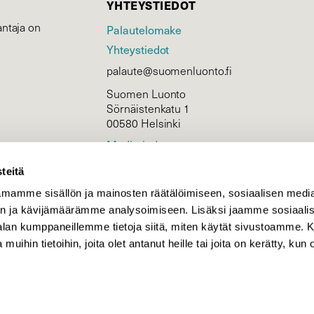
YHTEYSTIEDOT
ntaja on
Palautelomake
Yhteystiedot
palaute@suomenluonto.fi
Suomen Luonto
Sörnäistenkatu 1
00580 Helsinki
Mediatiedot
Tietosuojaseloste
teitä
mamme sisällön ja mainosten räätälöimiseen, sosiaalisen medi
n ja kävijämäärämme analysoimiseen. Lisäksi jaamme sosiaali
KIRJAUDU
-alan kumppaneillemme tietoja siitä, miten käytät sivustoamme
 muihin tietoihin, joita olet antanut heille tai joita on kerätty, kun 