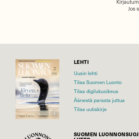
Kirjautuma
Jos 
LEHTI
Uusin lehti
Tilaa Suomen Luonto
Tilaa digilukuoikeus
Äänestä parasta juttua
Tilaa uutiskirje
SUOMEN LUONNON­SUOJ