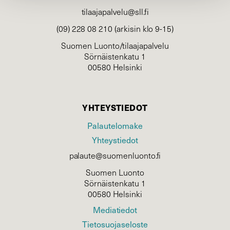
tilaajapalvelu@sll.fi
(09) 228 08 210 (arkisin klo 9-15)
Suomen Luonto/tilaajapalvelu
Sörnäistenkatu 1
00580 Helsinki
YHTEYSTIEDOT
Palautelomake
Yhteystiedot
palaute@suomenluonto.fi
Suomen Luonto
Sörnäistenkatu 1
00580 Helsinki
Mediatiedot
Tietosuojaseloste