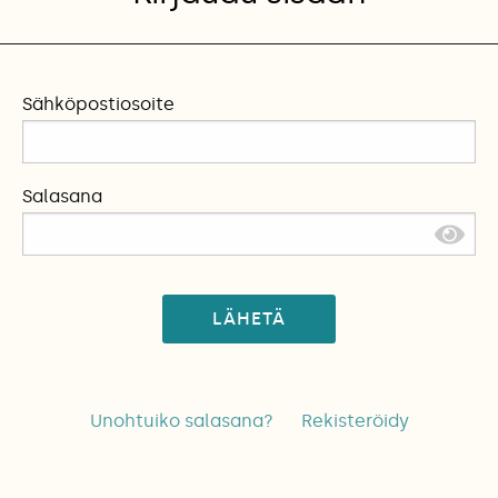
Sähköpostiosoite
Salasana
LÄHETÄ
Unohtuiko salasana?
Rekisteröidy