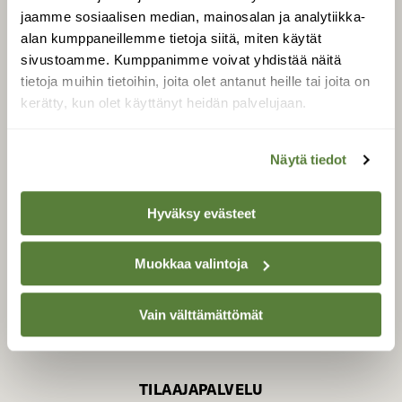
jaamme sosiaalisen median, mainosalan ja analytiikka-
alan kumppaneillemme tietoja siitä, miten käytät
sivustoamme. Kumppanimme voivat yhdistää näitä
SUOMEN LUONNON­
SUOJELU­LIITTO
tietoja muihin tietoihin, joita olet antanut heille tai joita on
kerätty, kun olet käyttänyt heidän palvelujaan.
Suomen Luonto -lehden
Suomen
kustantaja on
luonnonsuojelu­liitto
.
Näytä tiedot
Hyväksy evästeet
Muokkaa valintoja
Vain välttämättömät
TILAAJAPALVELU