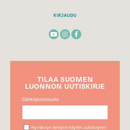
KIRJAUDU
TILAA
SUOMEN
LUONNON
UUTIS­KIRJE
Sähköpostiosoite
Hyväksyn tietojeni käytön uutiskirjeen