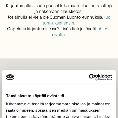
Kirjautumalla sisään pääset lukemaan tilaajien sisältöjä
ja näkemään tilaustietosi.
Jos sinulla ei vielä ole Suomen Luonto -tunnuksia,
luo
tunnukset ensin
.
Ongelmia kirjautumisessa? Lisää tietoja löydät
ohjeet-
sivulta
.
LEHTI
Uusin lehti
Tilaa Suomen Luonto
Tämä sivusto käyttää evästeitä
Tilaa digilukuoikeus
Käytämme evästeitä tarjoamamme sisällön ja mainosten
Äänestä parasta juttua
räätälöimiseen, sosiaalisen median ominaisuuksien
Tilaa uutiskirje
tukemiseen ja kävijämäärämme analysoimiseen. Lisäksi