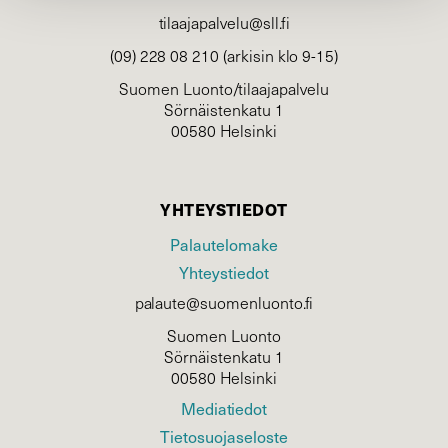
tilaajapalvelu@sll.fi
(09) 228 08 210 (arkisin klo 9-15)
Suomen Luonto/tilaajapalvelu
Sörnäistenkatu 1
00580 Helsinki
YHTEYSTIEDOT
Palautelomake
Yhteystiedot
palaute@suomenluonto.fi
Suomen Luonto
Sörnäistenkatu 1
00580 Helsinki
Mediatiedot
Tietosuojaseloste