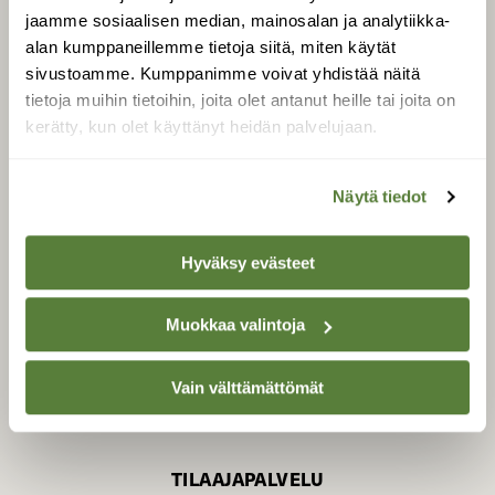
jaamme sosiaalisen median, mainosalan ja analytiikka-
alan kumppaneillemme tietoja siitä, miten käytät
sivustoamme. Kumppanimme voivat yhdistää näitä
SUOMEN LUONNON­
SUOJELU­LIITTO
tietoja muihin tietoihin, joita olet antanut heille tai joita on
kerätty, kun olet käyttänyt heidän palvelujaan.
Suomen Luonto -lehden
Suomen
kustantaja on
luonnonsuojelu­liitto
.
Näytä tiedot
Hyväksy evästeet
Muokkaa valintoja
Vain välttämättömät
TILAAJAPALVELU