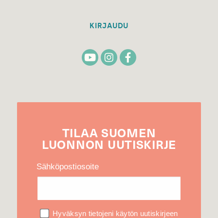
KIRJAUDU
TILAA
SUOMEN
LUONNON
UUTIS­KIRJE
Sähköpostiosoite
Hyväksyn tietojeni käytön uutiskirjeen