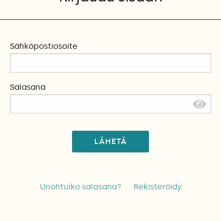
Sähköpostiosoite
Salasana
LÄHETÄ
Unohtuiko salasana?
Rekisteröidy