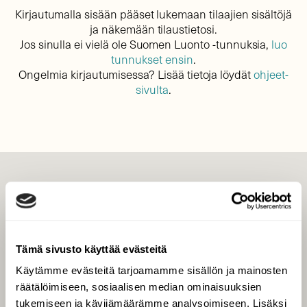
Kirjautumalla sisään pääset lukemaan tilaajien sisältöjä
ja näkemään tilaustietosi.
Jos sinulla ei vielä ole Suomen Luonto -tunnuksia,
luo
tunnukset ensin
.
Ongelmia kirjautumisessa? Lisää tietoja löydät
ohjeet-
sivulta
.
LEHTI
Uusin lehti
Tilaa Suomen Luonto
Tämä sivusto käyttää evästeitä
Tilaa digilukuoikeus
Käytämme evästeitä tarjoamamme sisällön ja mainosten
Äänestä parasta juttua
räätälöimiseen, sosiaalisen median ominaisuuksien
Tilaa uutiskirje
tukemiseen ja kävijämäärämme analysoimiseen. Lisäksi