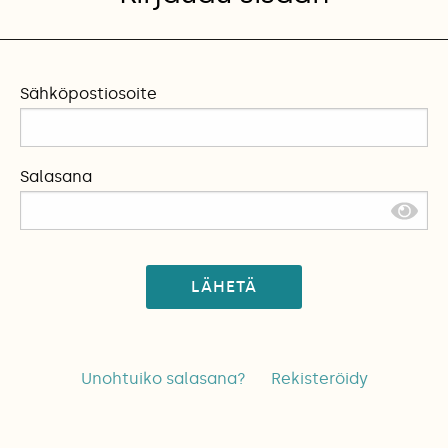
Sähköpostiosoite
Salasana
LÄHETÄ
Unohtuiko salasana?
Rekisteröidy