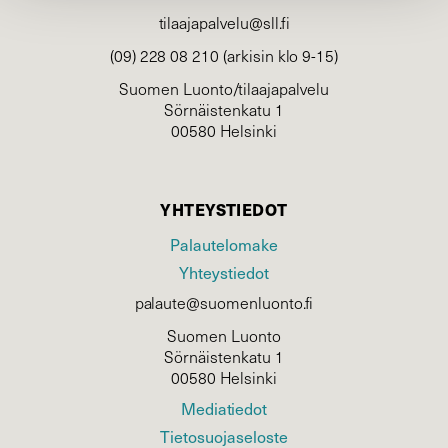
tilaajapalvelu@sll.fi
(09) 228 08 210 (arkisin klo 9-15)
Suomen Luonto/tilaajapalvelu
Sörnäistenkatu 1
00580 Helsinki
YHTEYSTIEDOT
Palautelomake
Yhteystiedot
palaute@suomenluonto.fi
Suomen Luonto
Sörnäistenkatu 1
00580 Helsinki
Mediatiedot
Tietosuojaseloste