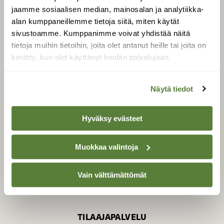
jaamme sosiaalisen median, mainosalan ja analytiikka-
alan kumppaneillemme tietoja siitä, miten käytät
sivustoamme. Kumppanimme voivat yhdistää näitä
SUOMEN LUONNON­
SUOJELU­LIITTO
tietoja muihin tietoihin, joita olet antanut heille tai joita on
kerätty, kun olet käyttänyt heidän palvelujaan.
Suomen Luonto -lehden
Suomen
kustantaja on
luonnonsuojelu­liitto
.
Näytä tiedot
Hyväksy evästeet
Muokkaa valintoja
Vain välttämättömät
TILAAJAPALVELU