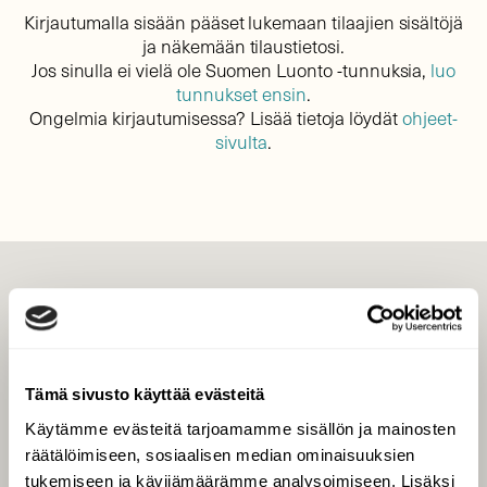
Kirjautumalla sisään pääset lukemaan tilaajien sisältöjä
ja näkemään tilaustietosi.
Jos sinulla ei vielä ole Suomen Luonto -tunnuksia,
luo
tunnukset ensin
.
Ongelmia kirjautumisessa? Lisää tietoja löydät
ohjeet-
sivulta
.
LEHTI
Uusin lehti
Tilaa Suomen Luonto
Tämä sivusto käyttää evästeitä
Tilaa digilukuoikeus
Käytämme evästeitä tarjoamamme sisällön ja mainosten
Äänestä parasta juttua
räätälöimiseen, sosiaalisen median ominaisuuksien
Tilaa uutiskirje
tukemiseen ja kävijämäärämme analysoimiseen. Lisäksi