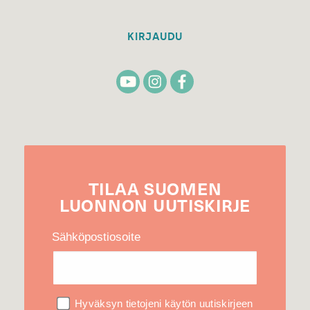
KIRJAUDU
TILAA
SUOMEN
LUONNON
UUTIS­KIRJE
Sähköpostiosoite
Hyväksyn tietojeni käytön uutiskirjeen