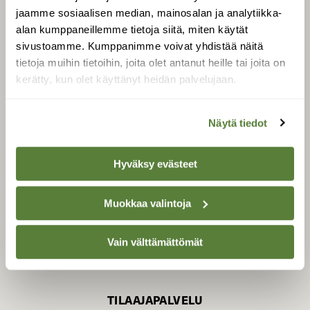
jaamme sosiaalisen median, mainosalan ja analytiikka-
alan kumppaneillemme tietoja siitä, miten käytät
sivustoamme. Kumppanimme voivat yhdistää näitä
SUOMEN LUONNON­
SUOJELU­LIITTO
tietoja muihin tietoihin, joita olet antanut heille tai joita on
kerätty, kun olet käyttänyt heidän palvelujaan.
Suomen Luonto -lehden
Suomen
kustantaja on
luonnonsuojelu­liitto
.
Näytä tiedot
Hyväksy evästeet
Muokkaa valintoja
Vain välttämättömät
TILAAJAPALVELU