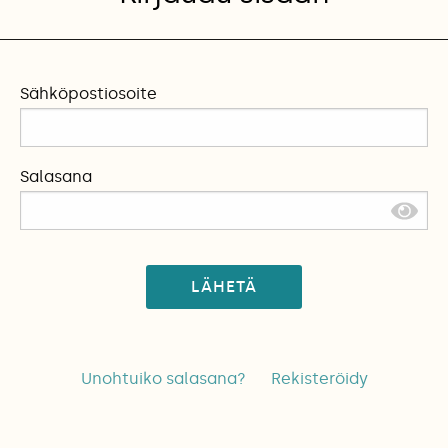
Sähköpostiosoite
Salasana
LÄHETÄ
Unohtuiko salasana?
Rekisteröidy