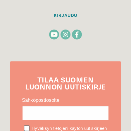
KIRJAUDU
TILAA
SUOMEN
LUONNON
UUTIS­KIRJE
Sähköpostiosoite
Hyväksyn tietojeni käytön uutiskirjeen