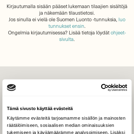
Kirjautumalla sisään pääset lukemaan tilaajien sisältöjä
ja näkemään tilaustietosi.
Jos sinulla ei vielä ole Suomen Luonto -tunnuksia,
luo
tunnukset ensin
.
Ongelmia kirjautumisessa? Lisää tietoja löydät
ohjeet-
sivulta
.
LEHTI
Uusin lehti
Tilaa Suomen Luonto
Tämä sivusto käyttää evästeitä
Tilaa digilukuoikeus
Käytämme evästeitä tarjoamamme sisällön ja mainosten
Äänestä parasta juttua
räätälöimiseen, sosiaalisen median ominaisuuksien
Tilaa uutiskirje
tukemiseen ja kävijämäärämme analysoimiseen. Lisäksi