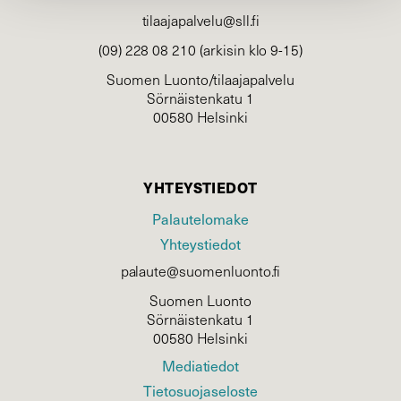
tilaajapalvelu@sll.fi
(09) 228 08 210 (arkisin klo 9-15)
Suomen Luonto/tilaajapalvelu
Sörnäistenkatu 1
00580 Helsinki
YHTEYSTIEDOT
Palautelomake
Yhteystiedot
palaute@suomenluonto.fi
Suomen Luonto
Sörnäistenkatu 1
00580 Helsinki
Mediatiedot
Tietosuojaseloste