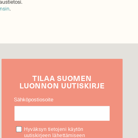
austietosi.
ensin
.
TILAA
SUOMEN
LUONNON
UUTIS­KIRJE
Sähköpostiosoite
Hyväksyn tietojeni käytön
uutiskirjeen lähettämiseen