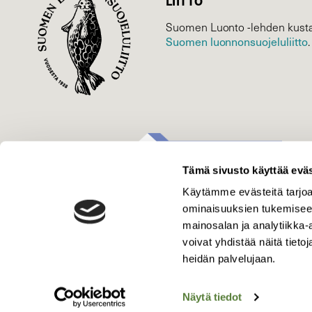
LIITTO
Suomen Luonto -lehden kusta
Suomen luonnonsuojelu­liitto
.
Tämä sivusto käyttää eväs
Käytämme evästeitä tarjoa
ominaisuuksien tukemisee
mainosalan ja analytiikka
voivat yhdistää näitä tietoja
heidän palvelujaan.
Näytä tiedot