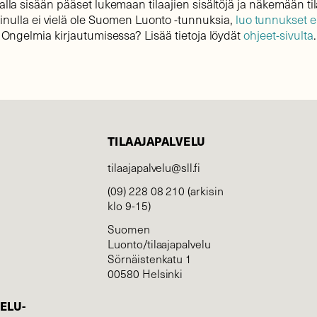
lla sisään pääset lukemaan tilaajien sisältöjä ja näkemään til
sinulla ei vielä ole Suomen Luonto -tunnuksia,
luo tunnukset 
Ongelmia kirjautumisessa? Lisää tietoja löydät
ohjeet-sivulta
.
TILAAJAPALVELU
tilaajapalvelu@sll.fi
(09) 228 08 210 (arkisin
klo 9-15)
Suomen
Luonto/tilaajapalvelu
Sörnäistenkatu 1
00580 Helsinki
ELU­