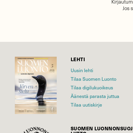
Kirjautuma
Jos 
LEHTI
Uusin lehti
Tilaa Suomen Luonto
Tilaa digilukuoikeus
Äänestä parasta juttua
Tilaa uutiskirje
SUOMEN LUONNON­SUOJ