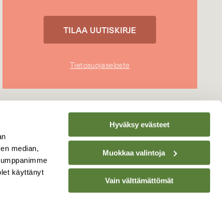
Tietosuojaseloste
Hyväksy evästeet
an
sen median,
Muokkaa valintoja
. Kumppanimme
olet käyttänyt
Vain välttämättömät