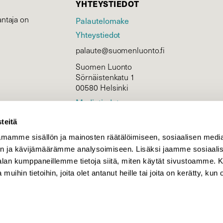
YHTEYSTIEDOT
ntaja on
Palautelomake
Yhteystiedot
palaute@suomenluonto.fi
Suomen Luonto
Sörnäistenkatu 1
00580 Helsinki
Mediatiedot
Tietosuojaseloste
teitä
mamme sisällön ja mainosten räätälöimiseen, sosiaalisen medi
n ja kävijämäärämme analysoimiseen. Lisäksi jaamme sosiaali
KIRJAUDU
-alan kumppaneillemme tietoja siitä, miten käytät sivustoamme
 muihin tietoihin, joita olet antanut heille tai joita on kerätty, kun 