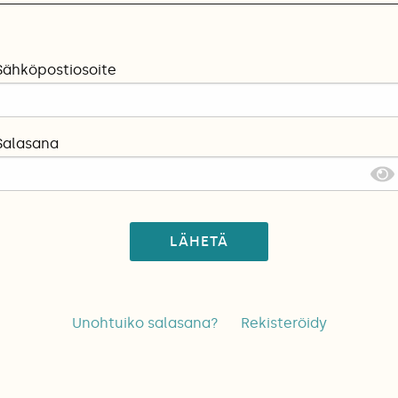
Sähköpostiosoite
Salasana
LÄHETÄ
Unohtuiko salasana?
Rekisteröidy