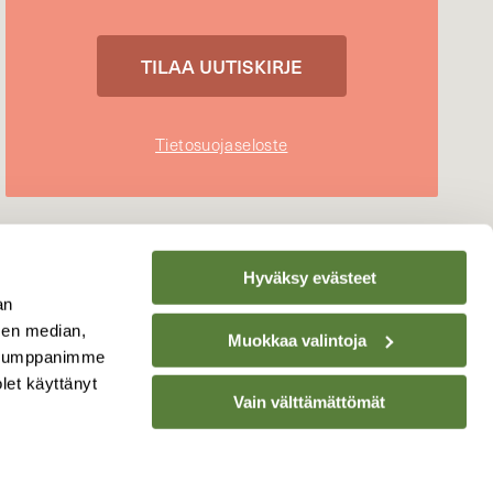
Tietosuojaseloste
Hyväksy evästeet
an
sen median,
Muokkaa valintoja
. Kumppanimme
olet käyttänyt
Vain välttämättömät