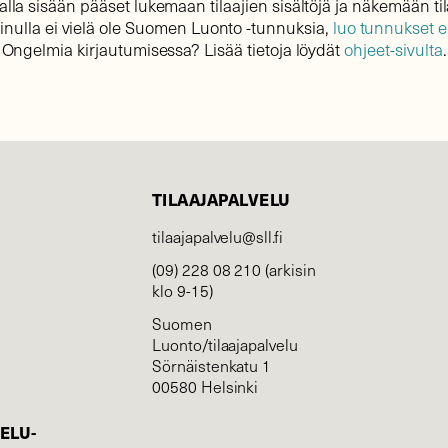
lla sisään pääset lukemaan tilaajien sisältöjä ja näkemään til
sinulla ei vielä ole Suomen Luonto -tunnuksia,
luo tunnukset 
Ongelmia kirjautumisessa? Lisää tietoja löydät
ohjeet-sivulta
.
TILAAJAPALVELU
tilaajapalvelu@sll.fi
(09) 228 08 210 (arkisin
klo 9-15)
Suomen
Luonto/tilaajapalvelu
Sörnäistenkatu 1
00580 Helsinki
ELU­