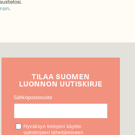
austietosi.
ensin
.
TILAA
SUOMEN
LUONNON
UUTIS­KIRJE
Sähköpostiosoite
Hyväksyn tietojeni käytön
uutiskirjeen lähettämiseen