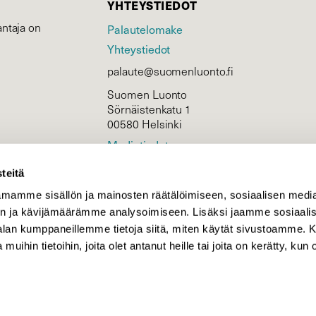
YHTEYSTIEDOT
ntaja on
Palautelomake
Yhteystiedot
palaute@suomenluonto.fi
Suomen Luonto
Sörnäistenkatu 1
00580 Helsinki
Mediatiedot
Tietosuojaseloste
teitä
mamme sisällön ja mainosten räätälöimiseen, sosiaalisen medi
n ja kävijämäärämme analysoimiseen. Lisäksi jaamme sosiaali
KIRJAUDU
-alan kumppaneillemme tietoja siitä, miten käytät sivustoamme
 muihin tietoihin, joita olet antanut heille tai joita on kerätty, kun 