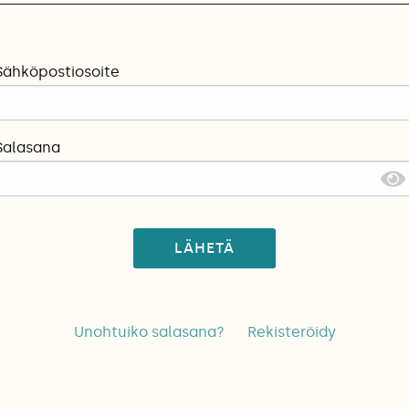
Sähköpostiosoite
Salasana
LÄHETÄ
Unohtuiko salasana?
Rekisteröidy