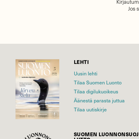
Kirjautuma
Jos 
LEHTI
Uusin lehti
Tilaa Suomen Luonto
Tilaa digilukuoikeus
Äänestä parasta juttua
Tilaa uutiskirje
SUOMEN LUONNON­SUOJ