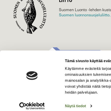
LIITTO
Suomen Luonto -lehden kusta
Suomen luonnonsuojelu­liitto
.
Tämä sivusto käyttää eväs
Käytämme evästeitä tarjoa
ominaisuuksien tukemisee
mainosalan ja analytiikka
voivat yhdistää näitä tietoja
heidän palvelujaan.
Näytä tiedot