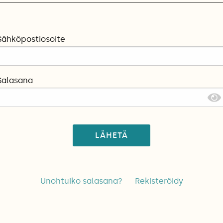
Sähköpostiosoite
Salasana
LÄHETÄ
Unohtuiko salasana?
Rekisteröidy