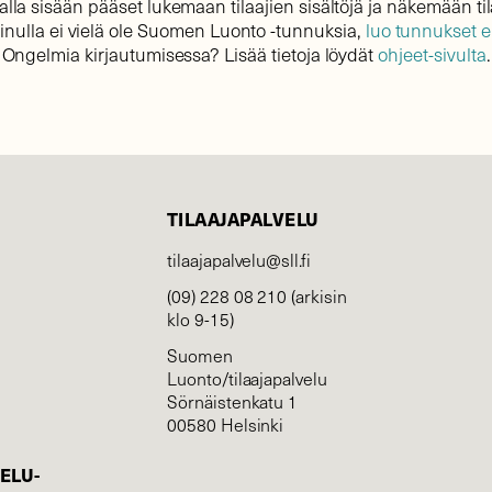
lla sisään pääset lukemaan tilaajien sisältöjä ja näkemään til
sinulla ei vielä ole Suomen Luonto -tunnuksia,
luo tunnukset 
Ongelmia kirjautumisessa? Lisää tietoja löydät
ohjeet-sivulta
.
TILAAJAPALVELU
tilaajapalvelu@sll.fi
(09) 228 08 210 (arkisin
klo 9-15)
Suomen
Luonto/tilaajapalvelu
Sörnäistenkatu 1
00580 Helsinki
ELU­