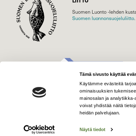
LIITTO
Suomen Luonto -lehden kusta
Suomen luonnonsuojelu­liitto
.
Tämä sivusto käyttää eväs
Käytämme evästeitä tarjoa
ominaisuuksien tukemisee
mainosalan ja analytiikka
voivat yhdistää näitä tietoja
heidän palvelujaan.
Näytä tiedot