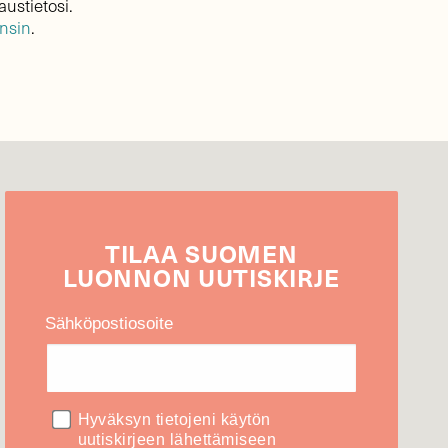
austietosi.
ensin
.
TILAA
SUOMEN
LUONNON
UUTIS­KIRJE
Sähköpostiosoite
Hyväksyn tietojeni käytön
uutiskirjeen lähettämiseen