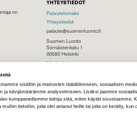
YHTEYSTIEDOT
ntaja on
Palautelomake
Yhteystiedot
palaute@suomenluonto.fi
Suomen Luonto
Sörnäistenkatu 1
00580 Helsinki
Mediatiedot
Tietosuojaseloste
teitä
mamme sisällön ja mainosten räätälöimiseen, sosiaalisen medi
n ja kävijämäärämme analysoimiseen. Lisäksi jaamme sosiaali
KIRJAUDU
-alan kumppaneillemme tietoja siitä, miten käytät sivustoamme
 muihin tietoihin, joita olet antanut heille tai joita on kerätty, kun 