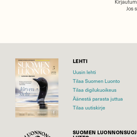
Kirjautuma
Jos 
LEHTI
Uusin lehti
Tilaa Suomen Luonto
Tilaa digilukuoikeus
Äänestä parasta juttua
Tilaa uutiskirje
SUOMEN LUONNON­SUOJ