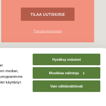
Tietosuojaseloste
Hyväksy evästeet
an
sen median,
Muokkaa valintoja
. Kumppanimme
olet käyttänyt
Vain välttämättömät