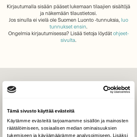
Kirjautumalla sisään pääset lukemaan tilaajien sisältöjä
ja näkemään tilaustietosi.
Jos sinulla ei vielä ole Suomen Luonto -tunnuksia,
luo
tunnukset ensin
.
Ongelmia kirjautumisessa? Lisää tietoja löydät
ohjeet-
sivulta
.
LEHTI
Uusin lehti
Tilaa Suomen Luonto
Tämä sivusto käyttää evästeitä
Tilaa digilukuoikeus
Käytämme evästeitä tarjoamamme sisällön ja mainosten
Äänestä parasta juttua
räätälöimiseen, sosiaalisen median ominaisuuksien
Tilaa uutiskirje
tukemiseen ja kävijämäärämme analysoimiseen. Lisäksi