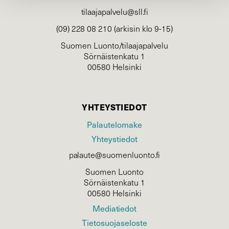
tilaajapalvelu@sll.fi
(09) 228 08 210 (arkisin klo 9-15)
Suomen Luonto/tilaajapalvelu
Sörnäistenkatu 1
00580 Helsinki
YHTEYSTIEDOT
Palautelomake
Yhteystiedot
palaute@suomenluonto.fi
Suomen Luonto
Sörnäistenkatu 1
00580 Helsinki
Mediatiedot
Tietosuojaseloste