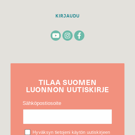
KIRJAUDU
TILAA
SUOMEN
LUONNON
UUTIS­KIRJE
Sähköpostiosoite
Hyväksyn tietojeni käytön uutiskirjeen