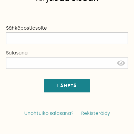
Sähköpostiosoite
Salasana
LÄHETÄ
Unohtuiko salasana?
Rekisteröidy