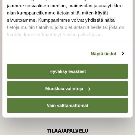
jaamme sosiaalisen median, mainosalan ja analytiikka-
alan kumppaneillemme tietoja siitä, miten käytät
sivustoamme. Kumppanimme voivat yhdistää näitä
SUOMEN LUONNON­
SUOJELU­LIITTO
tietoja muihin tietoihin, joita olet antanut heille tai joita on
kerätty, kun olet käyttänyt heidän palvelujaan.
Suomen Luonto -lehden
kustantaja on
Suomen
luonnonsuojelu­liitto
.
Näytä tiedot
Hyväksy evästeet
Muokkaa valintoja
Vain välttämättömät
TILAAJAPALVELU