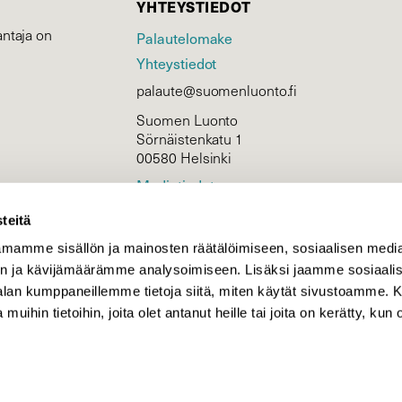
YHTEYSTIEDOT
ntaja on
Palautelomake
Yhteystiedot
palaute@suomenluonto.fi
Suomen Luonto
Sörnäistenkatu 1
00580 Helsinki
Mediatiedot
Tietosuojaseloste
teitä
mamme sisällön ja mainosten räätälöimiseen, sosiaalisen medi
n ja kävijämäärämme analysoimiseen. Lisäksi jaamme sosiaali
KIRJAUDU
-alan kumppaneillemme tietoja siitä, miten käytät sivustoamme
 muihin tietoihin, joita olet antanut heille tai joita on kerätty, kun 