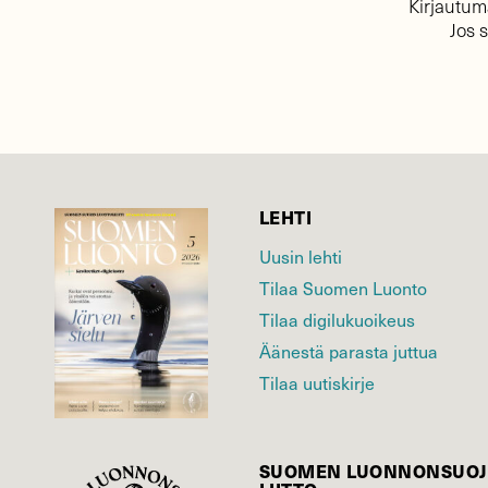
Kirjautuma
Jos 
LEHTI
Uusin lehti
Tilaa Suomen Luonto
Tilaa digilukuoikeus
Äänestä parasta juttua
Tilaa uutiskirje
SUOMEN LUONNON­SUOJ