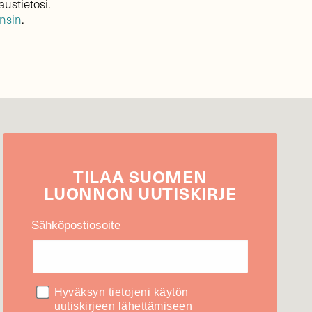
austietosi.
ensin
.
TILAA
SUOMEN
LUONNON
UUTIS­KIRJE
Sähköpostiosoite
Hyväksyn tietojeni käytön
uutiskirjeen lähettämiseen