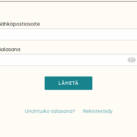
Sähköpostiosoite
Salasana
LÄHETÄ
Unohtuiko salasana?
Rekisteröidy