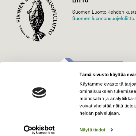
LIITTO
Suomen Luonto -lehden kusta
Suomen luonnonsuojelu­liitto
.
Tämä sivusto käyttää eväs
Käytämme evästeitä tarjoa
ominaisuuksien tukemisee
mainosalan ja analytiikka
voivat yhdistää näitä tietoja
heidän palvelujaan.
Näytä tiedot