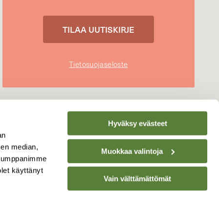
Tietosuojaseloste
Hyväksy evästeet
an
sen median,
Muokkaa valintoja
. Kumppanimme
olet käyttänyt
Vain välttämättömät