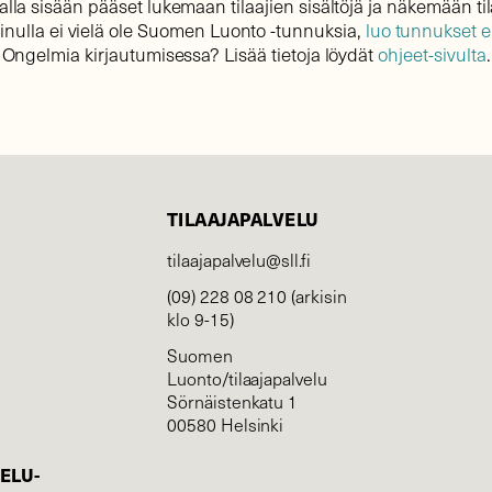
lla sisään pääset lukemaan tilaajien sisältöjä ja näkemään til
sinulla ei vielä ole Suomen Luonto -tunnuksia,
luo tunnukset 
Ongelmia kirjautumisessa? Lisää tietoja löydät
ohjeet-sivulta
.
TILAAJAPALVELU
tilaajapalvelu@sll.fi
(09) 228 08 210 (arkisin
klo 9-15)
Suomen
Luonto/tilaajapalvelu
Sörnäistenkatu 1
00580 Helsinki
ELU­