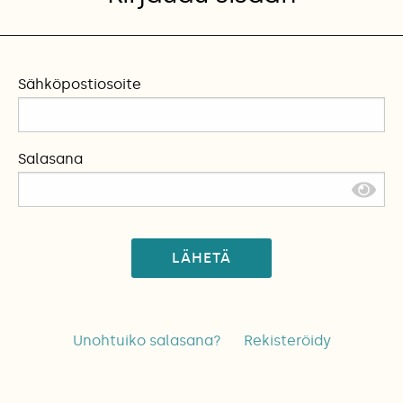
Sähköpostiosoite
Salasana
LÄHETÄ
Unohtuiko salasana?
Rekisteröidy