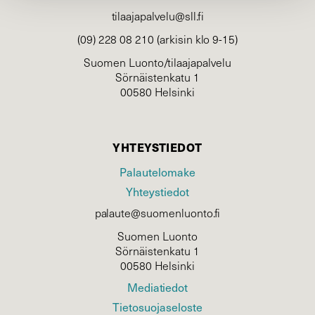
tilaajapalvelu@sll.fi
(09) 228 08 210 (arkisin klo 9-15)
Suomen Luonto/tilaajapalvelu
Sörnäistenkatu 1
00580 Helsinki
YHTEYSTIEDOT
Palautelomake
Yhteystiedot
palaute@suomenluonto.fi
Suomen Luonto
Sörnäistenkatu 1
00580 Helsinki
Mediatiedot
Tietosuojaseloste