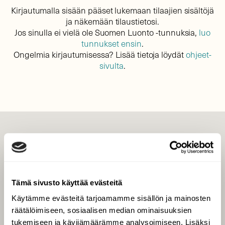
Kirjautumalla sisään pääset lukemaan tilaajien sisältöjä
ja näkemään tilaustietosi.
Jos sinulla ei vielä ole Suomen Luonto -tunnuksia,
luo
tunnukset ensin
.
Ongelmia kirjautumisessa? Lisää tietoja löydät
ohjeet-
sivulta
.
LEHTI
Uusin lehti
Tilaa Suomen Luonto
Tämä sivusto käyttää evästeitä
Tilaa digilukuoikeus
Käytämme evästeitä tarjoamamme sisällön ja mainosten
Äänestä parasta juttua
räätälöimiseen, sosiaalisen median ominaisuuksien
Tilaa uutiskirje
tukemiseen ja kävijämäärämme analysoimiseen. Lisäksi