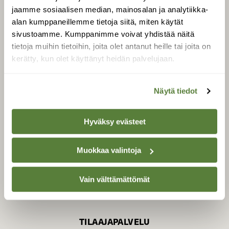
jaamme sosiaalisen median, mainosalan ja analytiikka-
alan kumppaneillemme tietoja siitä, miten käytät
sivustoamme. Kumppanimme voivat yhdistää näitä
SUOMEN LUONNON­
SUOJELU­LIITTO
tietoja muihin tietoihin, joita olet antanut heille tai joita on
kerätty, kun olet käyttänyt heidän palvelujaan.
Suomen Luonto -lehden
Suomen
kustantaja on
luonnonsuojelu­liitto
.
Näytä tiedot
Hyväksy evästeet
Muokkaa valintoja
Vain välttämättömät
TILAAJAPALVELU