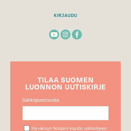
KIRJAUDU
TILAA
SUOMEN
LUONNON
UUTIS­KIRJE
Sähköpostiosoite
Hyväksyn tietojeni käytön uutiskirjeen