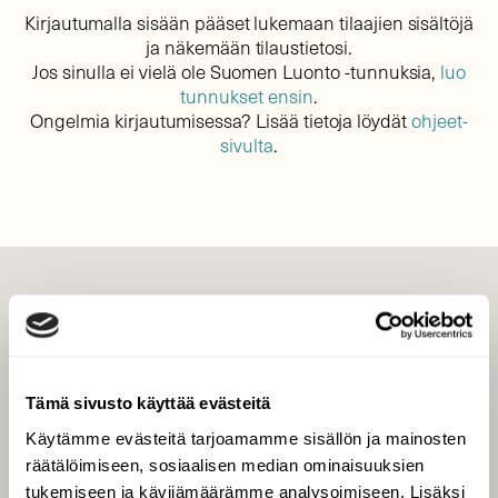
Kirjautumalla sisään pääset lukemaan tilaajien sisältöjä
ja näkemään tilaustietosi.
Jos sinulla ei vielä ole Suomen Luonto -tunnuksia,
luo
tunnukset ensin
.
Ongelmia kirjautumisessa? Lisää tietoja löydät
ohjeet-
sivulta
.
LEHTI
Uusin lehti
Tilaa Suomen Luonto
Tämä sivusto käyttää evästeitä
Tilaa digilukuoikeus
Käytämme evästeitä tarjoamamme sisällön ja mainosten
Äänestä parasta juttua
räätälöimiseen, sosiaalisen median ominaisuuksien
Tilaa uutiskirje
tukemiseen ja kävijämäärämme analysoimiseen. Lisäksi