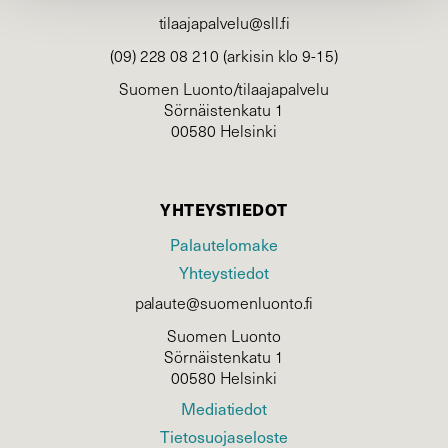
tilaajapalvelu@sll.fi
(09) 228 08 210 (arkisin klo 9-15)
Suomen Luonto/tilaajapalvelu
Sörnäistenkatu 1
00580 Helsinki
YHTEYSTIEDOT
Palautelomake
Yhteystiedot
palaute@suomenluonto.fi
Suomen Luonto
Sörnäistenkatu 1
00580 Helsinki
Mediatiedot
Tietosuojaseloste