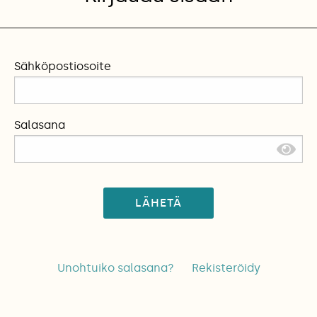
Sähköpostiosoite
Salasana
LÄHETÄ
Unohtuiko salasana?
Rekisteröidy