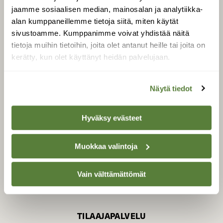
jaamme sosiaalisen median, mainosalan ja analytiikka-
alan kumppaneillemme tietoja siitä, miten käytät
sivustoamme. Kumppanimme voivat yhdistää näitä
SUOMEN LUONNON­
SUOJELU­LIITTO
tietoja muihin tietoihin, joita olet antanut heille tai joita on
kerätty, kun olet käyttänyt heidän palvelujaan.
Suomen Luonto -lehden
Suomen
kustantaja on
luonnonsuojelu­liitto
.
Näytä tiedot
Hyväksy evästeet
Muokkaa valintoja
Vain välttämättömät
TILAAJAPALVELU