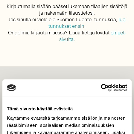
Kirjautumalla sisään pääset lukemaan tilaajien sisältöjä
ja näkemään tilaustietosi.
Jos sinulla ei vielä ole Suomen Luonto -tunnuksia,
luo
tunnukset ensin
.
Ongelmia kirjautumisessa? Lisää tietoja löydät
ohjeet-
sivulta
.
LEHTI
Uusin lehti
Tilaa Suomen Luonto
Tämä sivusto käyttää evästeitä
Tilaa digilukuoikeus
Käytämme evästeitä tarjoamamme sisällön ja mainosten
Äänestä parasta juttua
räätälöimiseen, sosiaalisen median ominaisuuksien
Tilaa uutiskirje
tukemiseen ja kävijämäärämme analysoimiseen. Lisäksi