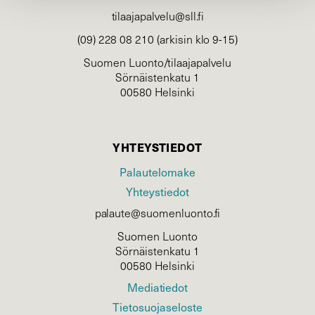
tilaajapalvelu@sll.fi
(09) 228 08 210 (arkisin klo 9-15)
Suomen Luonto/tilaajapalvelu
Sörnäistenkatu 1
00580 Helsinki
YHTEYSTIEDOT
Palautelomake
Yhteystiedot
palaute@suomenluonto.fi
Suomen Luonto
Sörnäistenkatu 1
00580 Helsinki
Mediatiedot
Tietosuojaseloste