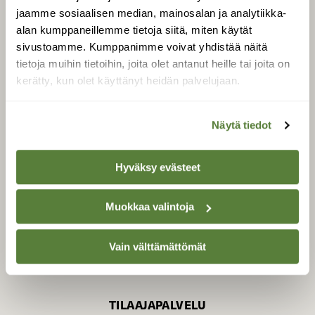
jaamme sosiaalisen median, mainosalan ja analytiikka-
alan kumppaneillemme tietoja siitä, miten käytät
sivustoamme. Kumppanimme voivat yhdistää näitä
SUOMEN LUONNON­
SUOJELU­LIITTO
tietoja muihin tietoihin, joita olet antanut heille tai joita on
kerätty, kun olet käyttänyt heidän palvelujaan.
Suomen Luonto -lehden
Suomen
kustantaja on
luonnonsuojelu­liitto
.
Näytä tiedot
Hyväksy evästeet
Muokkaa valintoja
Vain välttämättömät
TILAAJAPALVELU