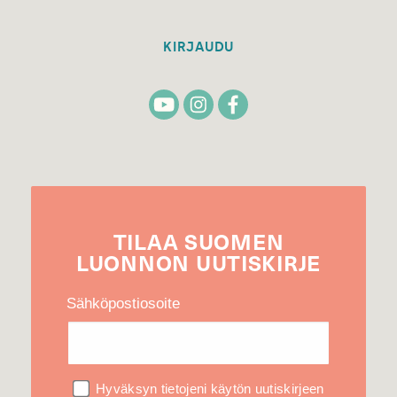
KIRJAUDU
TILAA
SUOMEN
LUONNON
UUTIS­KIRJE
Sähköpostiosoite
Hyväksyn tietojeni käytön uutiskirjeen