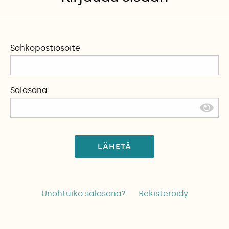
Sähköpostiosoite
Salasana
LÄHETÄ
Unohtuiko salasana?
Rekisteröidy