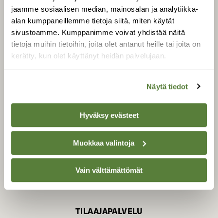
jaamme sosiaalisen median, mainosalan ja analytiikka-
alan kumppaneillemme tietoja siitä, miten käytät
sivustoamme. Kumppanimme voivat yhdistää näitä
SUOMEN LUONNON­
SUOJELU­LIITTO
tietoja muihin tietoihin, joita olet antanut heille tai joita on
kerätty, kun olet käyttänyt heidän palvelujaan.
Suomen Luonto -lehden
Suomen
kustantaja on
luonnonsuojelu­liitto
.
Näytä tiedot
Hyväksy evästeet
Muokkaa valintoja
Vain välttämättömät
TILAAJAPALVELU