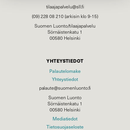
tilaajapalvelu@sll.fi
(09) 228 08 210 (arkisin klo 9-15)
Suomen Luonto/tilaajapalvelu
Sörnäistenkatu 1
00580 Helsinki
YHTEYSTIEDOT
Palautelomake
Yhteystiedot
palaute@suomenluonto.fi
Suomen Luonto
Sörnäistenkatu 1
00580 Helsinki
Mediatiedot
Tietosuojaseloste