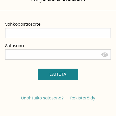
Sähköpostiosoite
Salasana
LÄHETÄ
Unohtuiko salasana?
Rekisteröidy