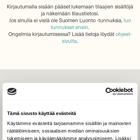
Kirjautumalla sisään pääset lukemaan tilaajien sisältöjä
ja näkemään tilaustietosi.
Jos sinulla ei vielä ole Suomen Luonto -tunnuksia,
luo
tunnukset ensin
.
Ongelmia kirjautumisessa? Lisää tietoja löydät
ohjeet-
sivulta
.
LEHTI
Uusin lehti
Tilaa Suomen Luonto
Tämä sivusto käyttää evästeitä
Tilaa digilukuoikeus
Käytämme evästeitä tarjoamamme sisällön ja mainosten
Äänestä parasta juttua
räätälöimiseen, sosiaalisen median ominaisuuksien
Tilaa uutiskirje
tukemiseen ja kävijämäärämme analysoimiseen. Lisäksi