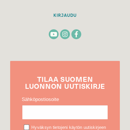
KIRJAUDU
TILAA
SUOMEN
LUONNON
UUTIS­KIRJE
Sähköpostiosoite
Hyväksyn tietojeni käytön uutiskirjeen