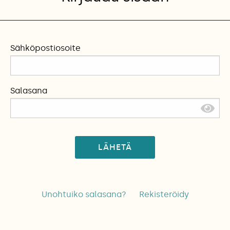
Sähköpostiosoite
Salasana
LÄHETÄ
Unohtuiko salasana?
Rekisteröidy