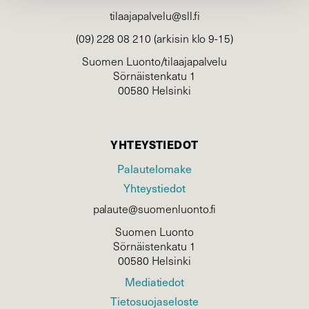
tilaajapalvelu@sll.fi
(09) 228 08 210 (arkisin klo 9-15)
Suomen Luonto/tilaajapalvelu
Sörnäistenkatu 1
00580 Helsinki
YHTEYSTIEDOT
Palautelomake
Yhteystiedot
palaute@suomenluonto.fi
Suomen Luonto
Sörnäistenkatu 1
00580 Helsinki
Mediatiedot
Tietosuojaseloste