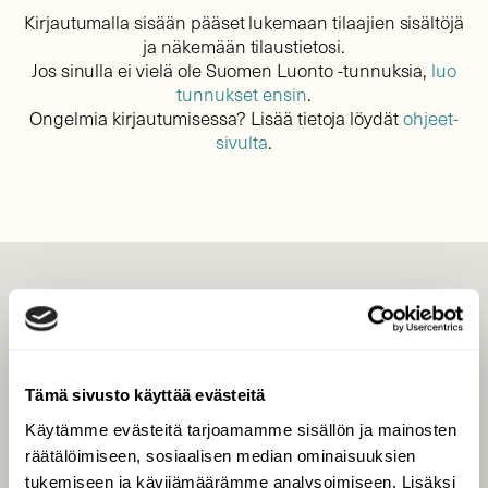
Kirjautumalla sisään pääset lukemaan tilaajien sisältöjä
ja näkemään tilaustietosi.
Jos sinulla ei vielä ole Suomen Luonto -tunnuksia,
luo
tunnukset ensin
.
Ongelmia kirjautumisessa? Lisää tietoja löydät
ohjeet-
sivulta
.
LEHTI
Uusin lehti
Tilaa Suomen Luonto
Tämä sivusto käyttää evästeitä
Tilaa digilukuoikeus
Käytämme evästeitä tarjoamamme sisällön ja mainosten
Äänestä parasta juttua
räätälöimiseen, sosiaalisen median ominaisuuksien
Tilaa uutiskirje
tukemiseen ja kävijämäärämme analysoimiseen. Lisäksi