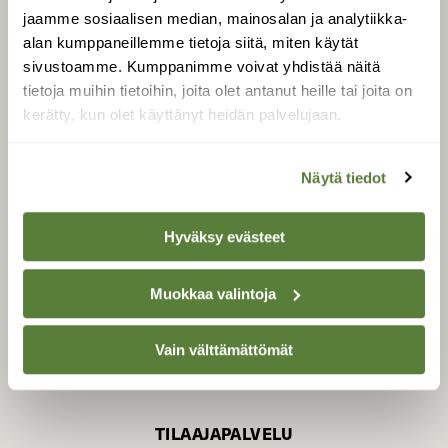
jaamme sosiaalisen median, mainosalan ja analytiikka-
alan kumppaneillemme tietoja siitä, miten käytät
sivustoamme. Kumppanimme voivat yhdistää näitä
SUOMEN LUONNON­
SUOJELU­LIITTO
tietoja muihin tietoihin, joita olet antanut heille tai joita on
kerätty, kun olet käyttänyt heidän palvelujaan.
Suomen Luonto -lehden
Suomen
kustantaja on
luonnonsuojelu­liitto
.
Näytä tiedot
Hyväksy evästeet
Muokkaa valintoja
Vain välttämättömät
TILAAJAPALVELU