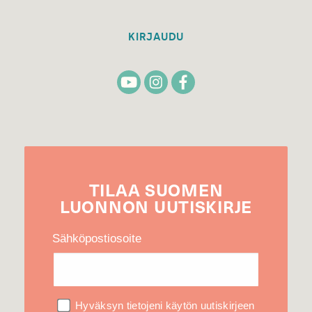
KIRJAUDU
TILAA
SUOMEN
LUONNON
UUTIS­KIRJE
Sähköpostiosoite
Hyväksyn tietojeni käytön uutiskirjeen