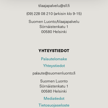
tilaajapalvelu@sll.fi
(09) 228 08 210 (arkisin klo 9-15)
Suomen Luonto/tilaajapalvelu
Sörnäistenkatu 1
00580 Helsinki
YHTEYSTIEDOT
Palautelomake
Yhteystiedot
palaute@suomenluonto.fi
Suomen Luonto
Sörnäistenkatu 1
00580 Helsinki
Mediatiedot
Tietosuojaseloste