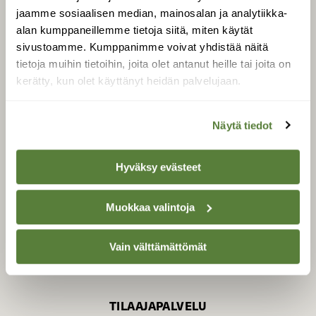
jaamme sosiaalisen median, mainosalan ja analytiikka-
alan kumppaneillemme tietoja siitä, miten käytät
sivustoamme. Kumppanimme voivat yhdistää näitä
SUOMEN LUONNON­
SUOJELU­LIITTO
tietoja muihin tietoihin, joita olet antanut heille tai joita on
kerätty, kun olet käyttänyt heidän palvelujaan.
Suomen Luonto -lehden
kustantaja on
Suomen
luonnonsuojelu­liitto
.
Näytä tiedot
Hyväksy evästeet
Muokkaa valintoja
Vain välttämättömät
TILAAJAPALVELU