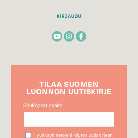
KIRJAUDU
TILAA
SUOMEN
LUONNON
UUTIS­KIRJE
Sähköpostiosoite
Hyväksyn tietojeni käytön uutiskirjeen