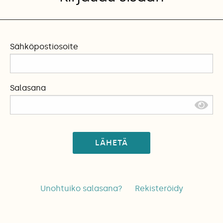
Sähköpostiosoite
Salasana
LÄHETÄ
Unohtuiko salasana?
Rekisteröidy