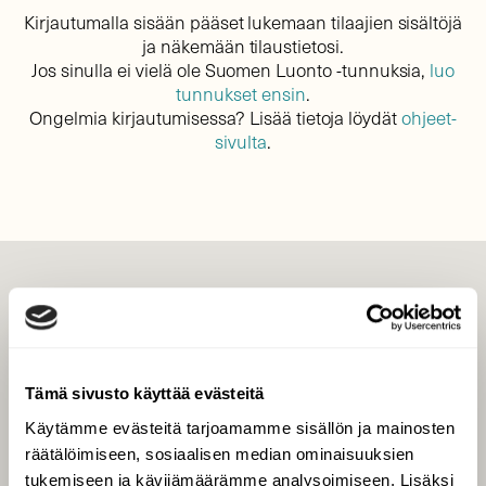
Kirjautumalla sisään pääset lukemaan tilaajien sisältöjä
ja näkemään tilaustietosi.
Jos sinulla ei vielä ole Suomen Luonto -tunnuksia,
luo
tunnukset ensin
.
Ongelmia kirjautumisessa? Lisää tietoja löydät
ohjeet-
sivulta
.
LEHTI
Uusin lehti
Tilaa Suomen Luonto
Tämä sivusto käyttää evästeitä
Tilaa digilukuoikeus
Käytämme evästeitä tarjoamamme sisällön ja mainosten
Äänestä parasta juttua
räätälöimiseen, sosiaalisen median ominaisuuksien
Tilaa uutiskirje
tukemiseen ja kävijämäärämme analysoimiseen. Lisäksi