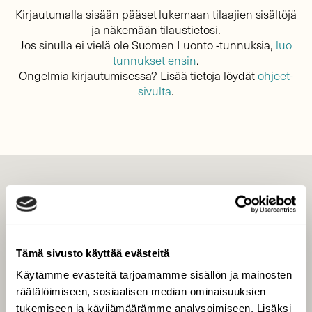
Kirjautumalla sisään pääset lukemaan tilaajien sisältöjä
ja näkemään tilaustietosi.
Jos sinulla ei vielä ole Suomen Luonto -tunnuksia,
luo
tunnukset ensin
.
Ongelmia kirjautumisessa? Lisää tietoja löydät
ohjeet-
sivulta
.
LEHTI
Uusin lehti
Tilaa Suomen Luonto
Tämä sivusto käyttää evästeitä
Tilaa digilukuoikeus
Käytämme evästeitä tarjoamamme sisällön ja mainosten
Äänestä parasta juttua
räätälöimiseen, sosiaalisen median ominaisuuksien
Tilaa uutiskirje
tukemiseen ja kävijämäärämme analysoimiseen. Lisäksi