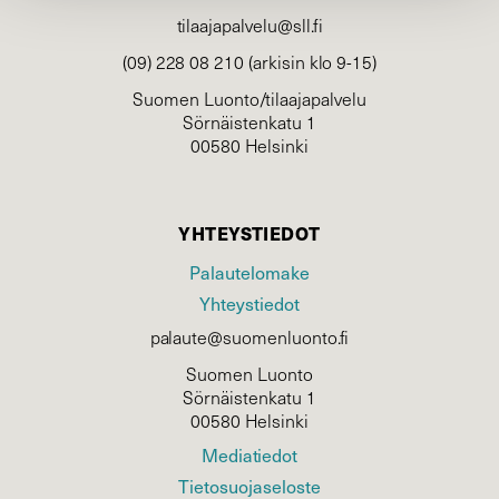
tilaajapalvelu@sll.fi
(09) 228 08 210 (arkisin klo 9-15)
Suomen Luonto/tilaajapalvelu
Sörnäistenkatu 1
00580 Helsinki
YHTEYSTIEDOT
Palautelomake
Yhteystiedot
palaute@suomenluonto.fi
Suomen Luonto
Sörnäistenkatu 1
00580 Helsinki
Mediatiedot
Tietosuojaseloste