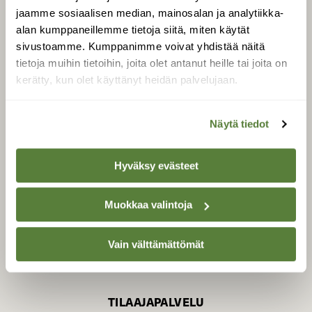
jaamme sosiaalisen median, mainosalan ja analytiikka-
alan kumppaneillemme tietoja siitä, miten käytät
sivustoamme. Kumppanimme voivat yhdistää näitä
SUOMEN LUONNON­
SUOJELU­LIITTO
tietoja muihin tietoihin, joita olet antanut heille tai joita on
kerätty, kun olet käyttänyt heidän palvelujaan.
Suomen Luonto -lehden
Suomen
kustantaja on
luonnonsuojelu­liitto
.
Näytä tiedot
Hyväksy evästeet
Muokkaa valintoja
Vain välttämättömät
TILAAJAPALVELU