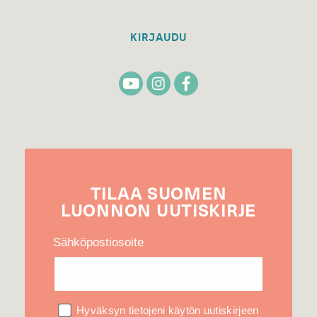
KIRJAUDU
TILAA
SUOMEN
LUONNON
UUTIS­KIRJE
Sähköpostiosoite
Hyväksyn tietojeni käytön uutiskirjeen