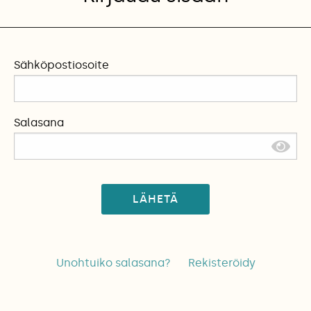
Sähköpostiosoite
Salasana
LÄHETÄ
Unohtuiko salasana?
Rekisteröidy