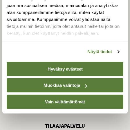
jaamme sosiaalisen median, mainosalan ja analytiikka-
alan kumppaneillemme tietoja siitä, miten käytät
sivustoamme. Kumppanimme voivat yhdistää näitä
SUOMEN LUONNON­
SUOJELU­LIITTO
tietoja muihin tietoihin, joita olet antanut heille tai joita on
kerätty, kun olet käyttänyt heidän palvelujaan.
Suomen Luonto -lehden
kustantaja on
Suomen
luonnonsuojelu­liitto
.
Näytä tiedot
Hyväksy evästeet
Muokkaa valintoja
Vain välttämättömät
TILAAJAPALVELU