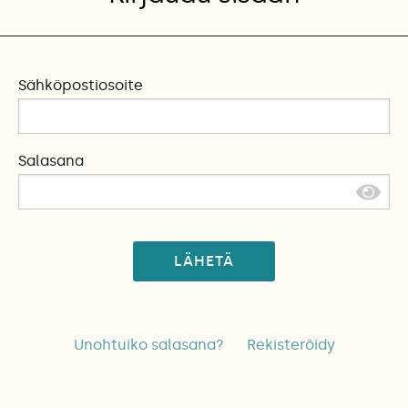
Sähköpostiosoite
Salasana
LÄHETÄ
Unohtuiko salasana?
Rekisteröidy