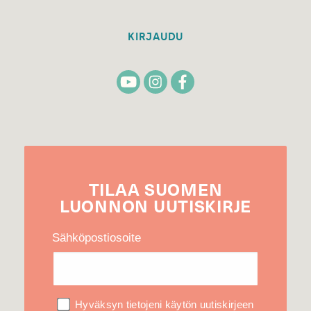
KIRJAUDU
TILAA
SUOMEN
LUONNON
UUTIS­KIRJE
Sähköpostiosoite
Hyväksyn tietojeni käytön uutiskirjeen