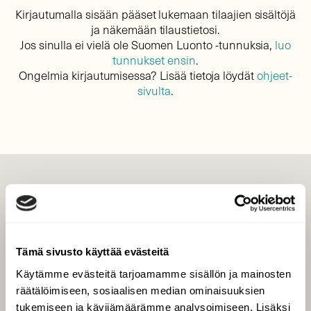
Kirjautumalla sisään pääset lukemaan tilaajien sisältöjä
ja näkemään tilaustietosi.
Jos sinulla ei vielä ole Suomen Luonto -tunnuksia,
luo
tunnukset ensin
.
Ongelmia kirjautumisessa? Lisää tietoja löydät
ohjeet-
sivulta
.
LEHTI
Uusin lehti
Tilaa Suomen Luonto
Tämä sivusto käyttää evästeitä
Tilaa digilukuoikeus
Käytämme evästeitä tarjoamamme sisällön ja mainosten
Äänestä parasta juttua
räätälöimiseen, sosiaalisen median ominaisuuksien
Tilaa uutiskirje
tukemiseen ja kävijämäärämme analysoimiseen. Lisäksi