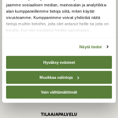
jaamme sosiaalisen median, mainosalan ja analytiikka-
alan kumppaneillemme tietoja siitä, miten käytät
sivustoamme. Kumppanimme voivat yhdistää näitä
SUOMEN LUONNON­
SUOJELU­LIITTO
tietoja muihin tietoihin, joita olet antanut heille tai joita on
kerätty, kun olet käyttänyt heidän palvelujaan.
Suomen Luonto -lehden
kustantaja on
Suomen
luonnonsuojelu­liitto
.
Näytä tiedot
Hyväksy evästeet
Muokkaa valintoja
Vain välttämättömät
TILAAJAPALVELU