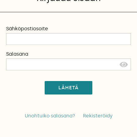
Sähköpostiosoite
Salasana
LÄHETÄ
Unohtuiko salasana?
Rekisteröidy