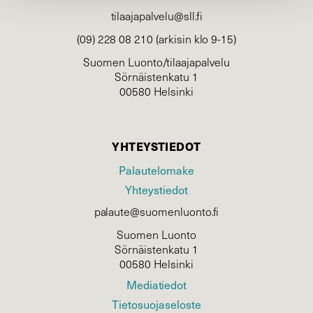
tilaajapalvelu@sll.fi
(09) 228 08 210 (arkisin klo 9-15)
Suomen Luonto/tilaajapalvelu
Sörnäistenkatu 1
00580 Helsinki
YHTEYSTIEDOT
Palautelomake
Yhteystiedot
palaute@suomenluonto.fi
Suomen Luonto
Sörnäistenkatu 1
00580 Helsinki
Mediatiedot
Tietosuojaseloste