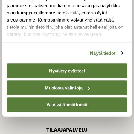
jaamme sosiaalisen median, mainosalan ja analytiikka-
alan kumppaneillemme tietoja siitä, miten käytät
sivustoamme. Kumppanimme voivat yhdistää näitä
SUOMEN LUONNON­
SUOJELU­LIITTO
tietoja muihin tietoihin, joita olet antanut heille tai joita on
kerätty, kun olet käyttänyt heidän palvelujaan.
Suomen Luonto -lehden
Suomen
kustantaja on
luonnonsuojelu­liitto
.
Näytä tiedot
Hyväksy evästeet
Muokkaa valintoja
Vain välttämättömät
TILAAJAPALVELU