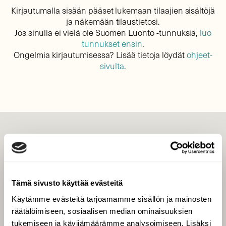
Kirjautumalla sisään pääset lukemaan tilaajien sisältöjä
ja näkemään tilaustietosi.
Jos sinulla ei vielä ole Suomen Luonto -tunnuksia,
luo
tunnukset ensin
.
Ongelmia kirjautumisessa? Lisää tietoja löydät
ohjeet-
sivulta
.
LEHTI
Uusin lehti
Tilaa Suomen Luonto
Tämä sivusto käyttää evästeitä
Tilaa digilukuoikeus
Käytämme evästeitä tarjoamamme sisällön ja mainosten
Äänestä parasta juttua
räätälöimiseen, sosiaalisen median ominaisuuksien
Tilaa uutiskirje
tukemiseen ja kävijämäärämme analysoimiseen. Lisäksi