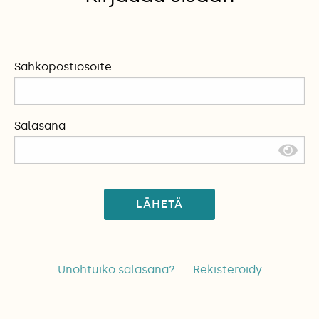
Sähköpostiosoite
Salasana
LÄHETÄ
Unohtuiko salasana?
Rekisteröidy