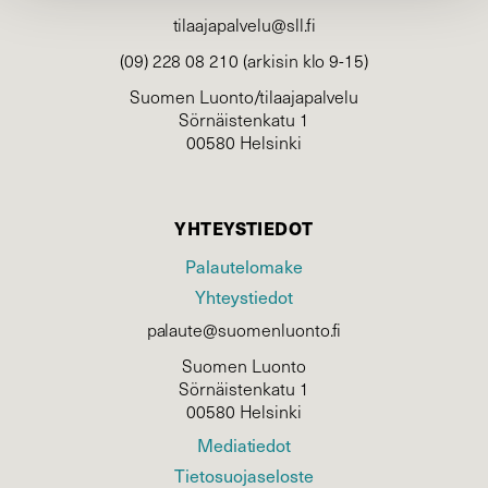
tilaajapalvelu@sll.fi
(09) 228 08 210 (arkisin klo 9-15)
Suomen Luonto/tilaajapalvelu
Sörnäistenkatu 1
00580 Helsinki
YHTEYSTIEDOT
Palautelomake
Yhteystiedot
palaute@suomenluonto.fi
Suomen Luonto
Sörnäistenkatu 1
00580 Helsinki
Mediatiedot
Tietosuojaseloste