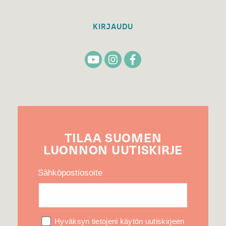
KIRJAUDU
TILAA
SUOMEN
LUONNON
UUTIS­KIRJE
Sähköpostiosoite
Hyväksyn tietojeni käytön uutiskirjeen