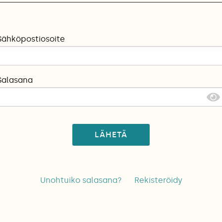
Sähköpostiosoite
Salasana
LÄHETÄ
Unohtuiko salasana?
Rekisteröidy