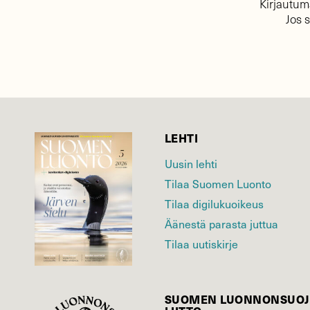
Kirjautuma
Jos 
LEHTI
Uusin lehti
Tilaa Suomen Luonto
Tilaa digilukuoikeus
Äänestä parasta juttua
Tilaa uutiskirje
SUOMEN LUONNON­SUOJ