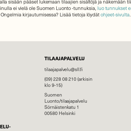
lla sisään pääset lukemaan tilaajien sisältöjä ja näkemään til
sinulla ei vielä ole Suomen Luonto -tunnuksia,
luo tunnukset 
Ongelmia kirjautumisessa? Lisää tietoja löydät
ohjeet-sivulta
.
TILAAJAPALVELU
tilaajapalvelu@sll.fi
(09) 228 08 210 (arkisin
klo 9-15)
Suomen
Luonto/tilaajapalvelu
Sörnäistenkatu 1
00580 Helsinki
ELU­