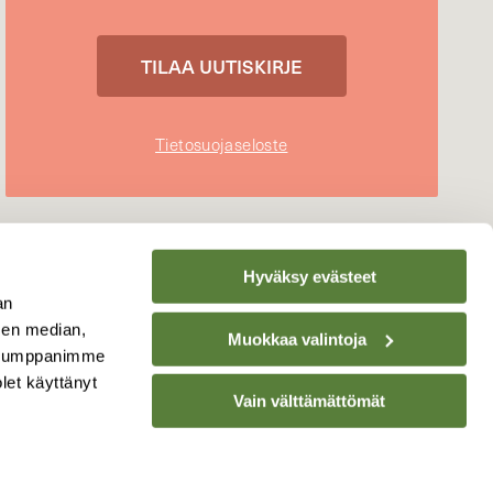
Tietosuojaseloste
Hyväksy evästeet
an
sen median,
Muokkaa valintoja
. Kumppanimme
olet käyttänyt
Vain välttämättömät