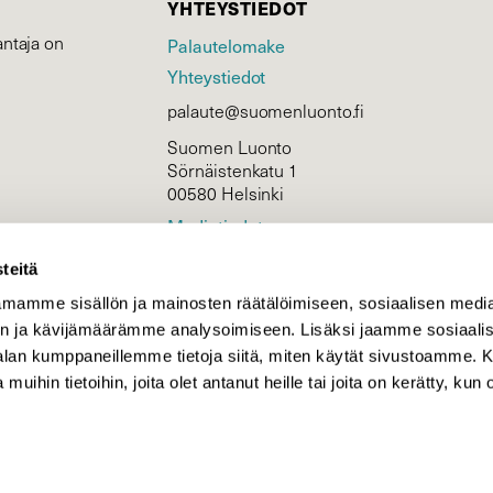
YHTEYSTIEDOT
ntaja on
Palautelomake
Yhteystiedot
palaute@suomenluonto.fi
Suomen Luonto
Sörnäistenkatu 1
00580 Helsinki
Mediatiedot
Tietosuojaseloste
teitä
mamme sisällön ja mainosten räätälöimiseen, sosiaalisen medi
n ja kävijämäärämme analysoimiseen. Lisäksi jaamme sosiaali
KIRJAUDU
-alan kumppaneillemme tietoja siitä, miten käytät sivustoamme
 muihin tietoihin, joita olet antanut heille tai joita on kerätty, kun 