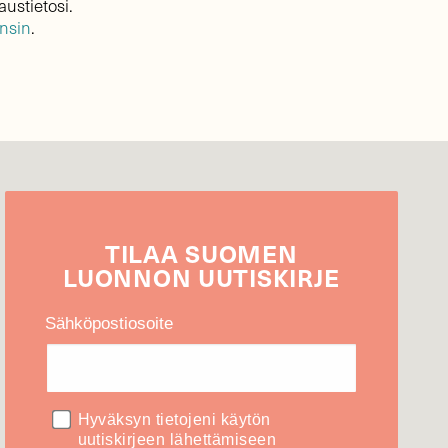
austietosi.
ensin
.
TILAA
SUOMEN
LUONNON
UUTIS­KIRJE
Sähköpostiosoite
Hyväksyn tietojeni käytön
uutiskirjeen lähettämiseen