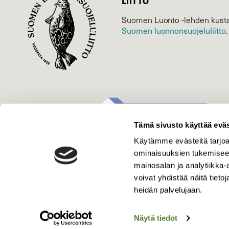
LIITTO
Suomen Luonto -lehden kusta
Suomen luonnonsuojelu­liitto
.
Tämä sivusto käyttää eväs
Käytämme evästeitä tarjoa
ominaisuuksien tukemisee
mainosalan ja analytiikka
voivat yhdistää näitä tietoja
heidän palvelujaan.
Näytä tiedot