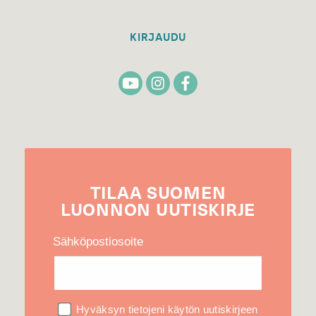
KIRJAUDU
TILAA
SUOMEN
LUONNON
UUTIS­KIRJE
Sähköpostiosoite
Hyväksyn tietojeni käytön uutiskirjeen