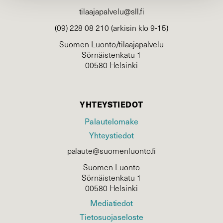
tilaajapalvelu@sll.fi
(09) 228 08 210 (arkisin klo 9-15)
Suomen Luonto/tilaajapalvelu
Sörnäistenkatu 1
00580 Helsinki
YHTEYSTIEDOT
Palautelomake
Yhteystiedot
palaute@suomenluonto.fi
Suomen Luonto
Sörnäistenkatu 1
00580 Helsinki
Mediatiedot
Tietosuojaseloste