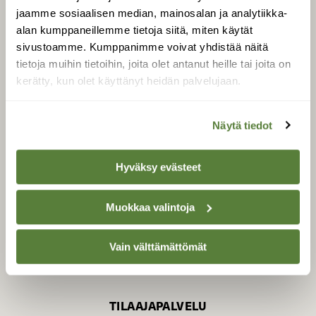
jaamme sosiaalisen median, mainosalan ja analytiikka-
alan kumppaneillemme tietoja siitä, miten käytät
sivustoamme. Kumppanimme voivat yhdistää näitä
SUOMEN LUONNON­
SUOJELU­LIITTO
tietoja muihin tietoihin, joita olet antanut heille tai joita on
kerätty, kun olet käyttänyt heidän palvelujaan.
Suomen Luonto -lehden
kustantaja on
Suomen
luonnonsuojelu­liitto
.
Näytä tiedot
Hyväksy evästeet
Muokkaa valintoja
Vain välttämättömät
TILAAJAPALVELU