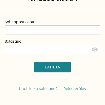
Sähköpostiosoite
Salasana
LÄHETÄ
Unohtuiko salasana?
Rekisteröidy