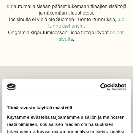
Kirjautumalla sisään pääset lukemaan tilaajien sisältöjä
ja näkemään tilaustietosi.
Jos sinulla ei vielä ole Suomen Luonto -tunnuksia,
luo
tunnukset ensin
.
Ongelmia kirjautumisessa? Lisää tietoja löydät
ohjeet-
sivulta
.
LEHTI
Uusin lehti
Tilaa Suomen Luonto
Tämä sivusto käyttää evästeitä
Tilaa digilukuoikeus
Käytämme evästeitä tarjoamamme sisällön ja mainosten
Äänestä parasta juttua
räätälöimiseen, sosiaalisen median ominaisuuksien
Tilaa uutiskirje
tukemiseen ja kävijämäärämme analysoimiseen. Lisäksi