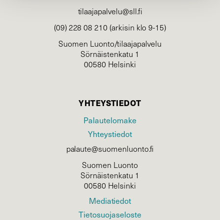
tilaajapalvelu@sll.fi
(09) 228 08 210 (arkisin klo 9-15)
Suomen Luonto/tilaajapalvelu
Sörnäistenkatu 1
00580 Helsinki
YHTEYSTIEDOT
Palautelomake
Yhteystiedot
palaute@suomenluonto.fi
Suomen Luonto
Sörnäistenkatu 1
00580 Helsinki
Mediatiedot
Tietosuojaseloste