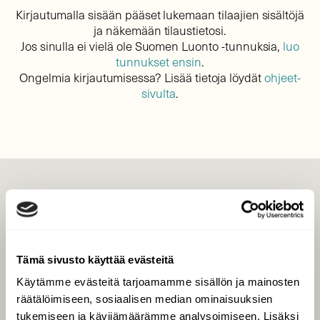
Kirjautumalla sisään pääset lukemaan tilaajien sisältöjä
ja näkemään tilaustietosi.
Jos sinulla ei vielä ole Suomen Luonto -tunnuksia,
luo
tunnukset ensin
.
Ongelmia kirjautumisessa? Lisää tietoja löydät
ohjeet-
sivulta
.
LEHTI
Uusin lehti
Tilaa Suomen Luonto
Tämä sivusto käyttää evästeitä
Tilaa digilukuoikeus
Käytämme evästeitä tarjoamamme sisällön ja mainosten
Äänestä parasta juttua
räätälöimiseen, sosiaalisen median ominaisuuksien
Tilaa uutiskirje
tukemiseen ja kävijämäärämme analysoimiseen. Lisäksi