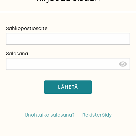
Sähköpostiosoite
Salasana
LÄHETÄ
Unohtuiko salasana?
Rekisteröidy