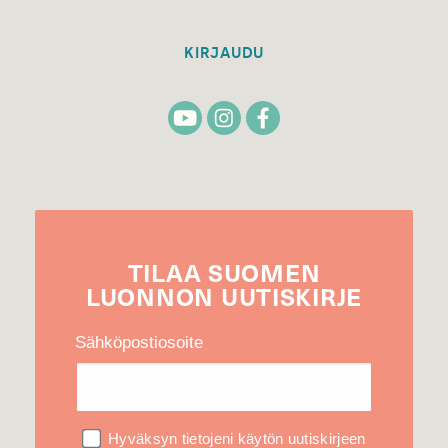
KIRJAUDU
TILAA
SUOMEN
LUONNON
UUTIS­KIRJE
Sähköpostiosoite
Hyväksyn tietojeni käytön uutiskirjeen