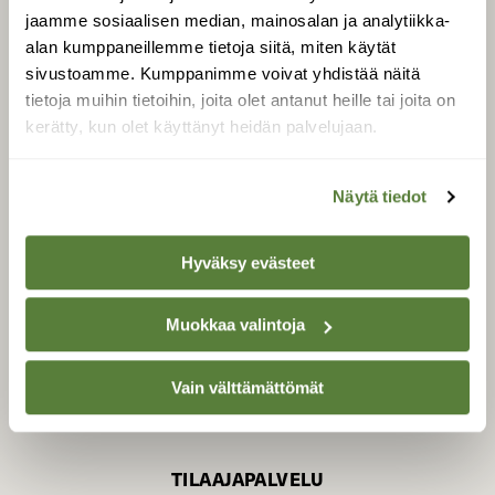
jaamme sosiaalisen median, mainosalan ja analytiikka-
alan kumppaneillemme tietoja siitä, miten käytät
sivustoamme. Kumppanimme voivat yhdistää näitä
SUOMEN LUONNON­
SUOJELU­LIITTO
tietoja muihin tietoihin, joita olet antanut heille tai joita on
kerätty, kun olet käyttänyt heidän palvelujaan.
Suomen Luonto -lehden
Suomen
kustantaja on
luonnonsuojelu­liitto
.
Näytä tiedot
Hyväksy evästeet
Muokkaa valintoja
Vain välttämättömät
TILAAJAPALVELU